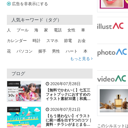
広告を非表示にする
人気キーワード（タグ）
人
プール
海
家
電話
女性
車
カレンダー
時計
スマホ
節電
お金
花
パソコン
握手
男性
ハート
本
もっと見る
矢印
猫
手
メール
トラック
木
犬
吹き出し
カメラ
星
プレゼント
ブログ
飛行機
グラフ
ビル
魚
家族
書類
2026年07月28日
お役立ち情報
【無料でかわいく】七五三
歩く
工場
会社
太陽
キラキラ
フォトブックにおすすめの
イラスト素材30選｜和風の
飾り付け素材が揃う
人物
虫眼鏡
花火
電車
ビジネス
2026年07月21日
お役立ち情報
子供
作業員
葉
相談
ピクトグラム
【もう迷わない】イラスト
に統一感を出す5つのコツ｜
資料・チラシがまとまるフ
このシルエットは