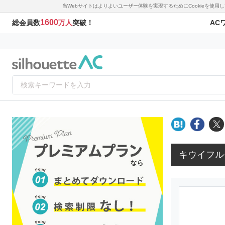
当Webサイトはよりよいユーザー体験を実現するためにCookieを使
1600
AC
総会員数
万人
突破！
キウイフル