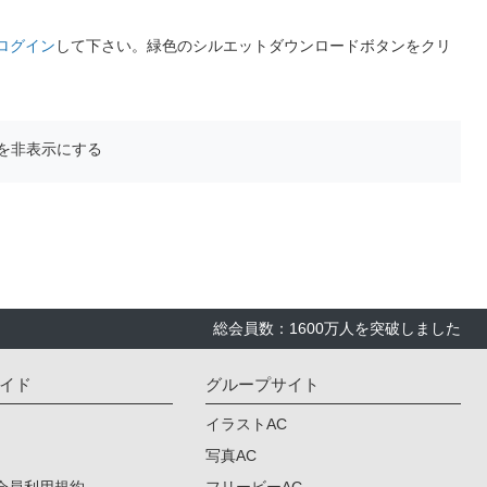
ログイン
して下さい。緑色のシルエットダウンロードボタンをクリ
を非表示にする
総会員数：1600万人を突破しました
イド
グループサイト
イラストAC
写真AC
会員利用規約
フリービーAC