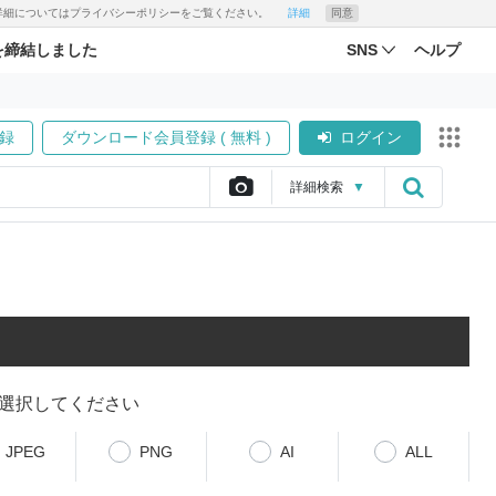
す。詳細についてはプライバシーポリシーをご覧ください。
詳細
同意
を締結しました
SNS
ヘルプ
録
ダウンロード会員登録 ( 無料 )
ログイン
詳細
検索
▼
選択してください
JPEG
PNG
AI
ALL