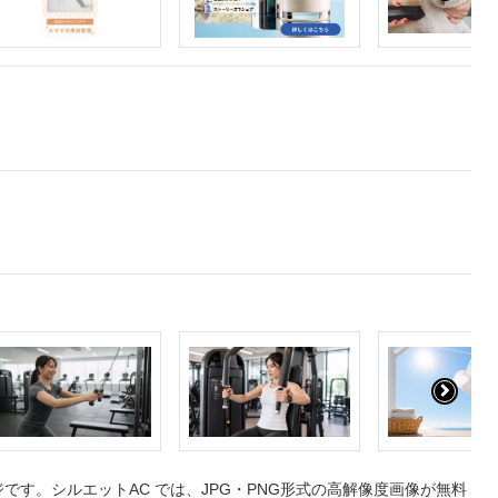
す。シルエットAC では、JPG・PNG形式の高解像度画像が無料