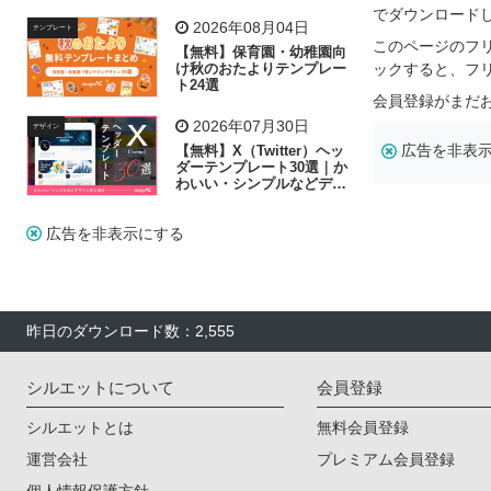
リー素材の選び方
でダウンロード
2026年08月04日
テンプレート
このページのフ
【無料】保育園・幼稚園向
け秋のおたよりテンプレー
ックすると、フ
ト24選
会員登録がまだ
2026年07月30日
デザイン
広告を非表
【無料】X（Twitter）ヘッ
ダーテンプレート30選｜か
わいい・シンプルなどデザ
イン別に紹介
広告を非表示にする
昨日のダウンロード数：2,555
シルエットについて
会員登録
シルエットとは
無料会員登録
運営会社
プレミアム会員登録
個人情報保護方針