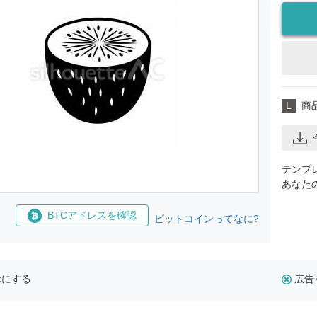
L
商
テンプ
あなた
BTCアドレスを確認
ビットコインってなに?
示にする
広告