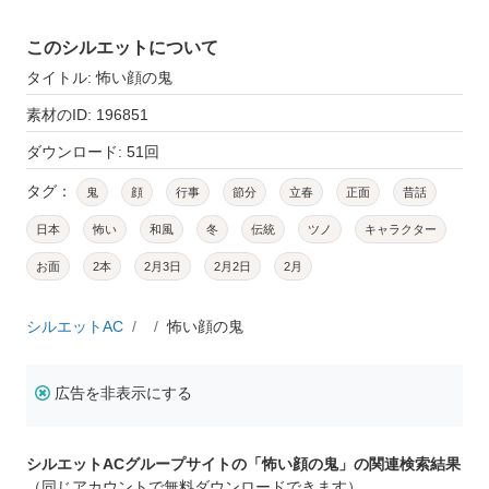
このシルエットについて
タイトル: 怖い顔の鬼
素材のID: 196851
ダウンロード: 51回
タグ：
鬼
顔
行事
節分
立春
正面
昔話
日本
怖い
和風
冬
伝統
ツノ
キャラクター
お面
2本
2月3日
2月2日
2月
シルエットAC
怖い顔の鬼
広告を非表示にする
シルエットACグループサイトの「怖い顔の鬼」の関連検索結果
（同じアカウントで無料ダウンロードできます）