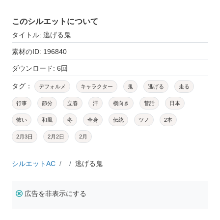
このシルエットについて
タイトル: 逃げる鬼
素材のID: 196840
ダウンロード: 6回
タグ：
デフォルメ
キャラクター
鬼
逃げる
走る
行事
節分
立春
汗
横向き
昔話
日本
怖い
和風
冬
全身
伝統
ツノ
2本
2月3日
2月2日
2月
シルエットAC
逃げる鬼
広告を非表示にする