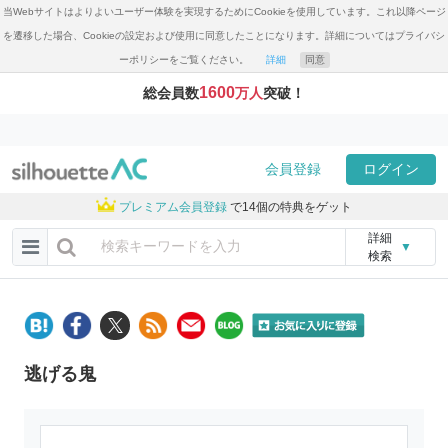
当Webサイトはよりよいユーザー体験を実現するためにCookieを使用しています。これ以降ページ
を遷移した場合、Cookieの設定および使用に同意したことになります。詳細についてはプライバシ
ーポリシーをご覧ください。
詳細
同意
1600
総会員数
万人
突破！
会員登録
ログイン
プレミアム会員登録
で14個の特典をゲット
詳細
▼
検索
逃げる鬼