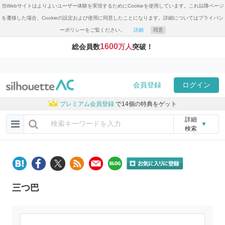
当Webサイトはよりよいユーザー体験を実現するためにCookieを使用しています。これ以降ページ
を遷移した場合、Cookieの設定および使用に同意したことになります。詳細についてはプライバシ
ーポリシーをご覧ください。
詳細
同意
1600
総会員数
万人
突破！
会員登録
ログイン
プレミアム会員登録
で14個の特典をゲット
詳細
▼
検索
三つ巴