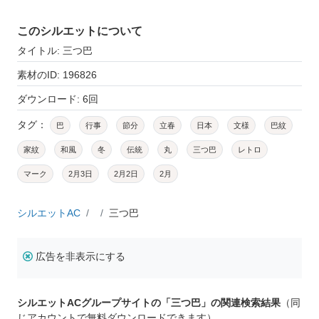
このシルエットについて
タイトル: 三つ巴
素材のID: 196826
ダウンロード: 6回
タグ：
巴
行事
節分
立春
日本
文様
巴紋
家紋
和風
冬
伝統
丸
三つ巴
レトロ
マーク
2月3日
2月2日
2月
シルエットAC
三つ巴
広告を非表示にする
シルエットACグループサイトの「三つ巴」の関連検索結果
（同
じアカウントで無料ダウンロードできます）