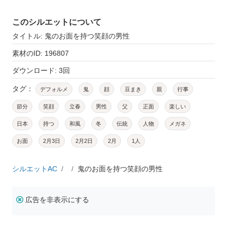
このシルエットについて
タイトル: 鬼のお面を持つ笑顔の男性
素材のID: 196807
ダウンロード: 3回
タグ：
デフォルメ
鬼
顔
豆まき
親
行事
節分
笑顔
立春
男性
父
正面
楽しい
日本
持つ
和風
冬
伝統
人物
メガネ
お面
2月3日
2月2日
2月
1人
シルエットAC
鬼のお面を持つ笑顔の男性
広告を非表示にする