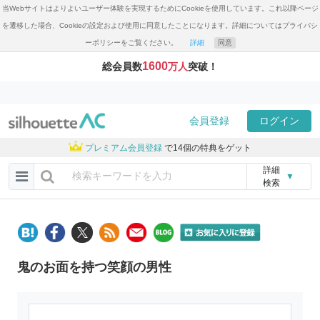
当Webサイトはよりよいユーザー体験を実現するためにCookieを使用しています。これ以降ページ
を遷移した場合、Cookieの設定および使用に同意したことになります。詳細についてはプライバシ
ーポリシーをご覧ください。
詳細
同意
1600
総会員数
万人
突破！
会員登録
ログイン
プレミアム会員登録
で14個の特典をゲット
詳細
▼
検索
鬼のお面を持つ笑顔の男性