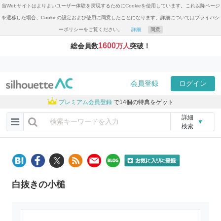
当Webサイトはよりよいユーザー体験を実現するためにCookieを使用しています。これ以降ページ
を遷移した場合、Cookieの設定および使用に同意したことになります。詳細についてはプライバシ
ーポリシーをご覧ください。
詳細
同意
1600
総会員数
万人
突破！
会員登録
ログイン
プレミアム会員登録
で14個の特典をゲット
詳細
▼
検索
白抜きの小槌