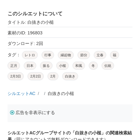
このシルエットについて
タイトル: 白抜きの小槌
素材のID: 196803
ダウンロード: 2回
タグ：
レトロ
行事
縁起物
節分
立春
福
正月
日本
振る
小槌
和風
冬
伝統
2月3日
2月2日
2月
白抜き
シルエットAC
白抜きの小槌
広告を非表示にする
シルエットACグループサイトの「白抜きの小槌」の関連検索結
果
（同じアカウントで無料ダウンロードできます）