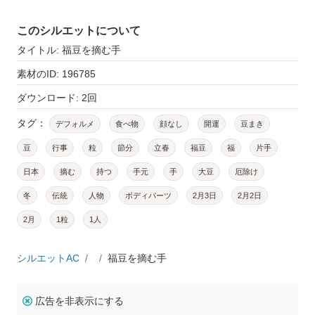
このシルエットについて
タイトル: 福豆を摘む手
素材のID: 196785
ダウンロード: 2回
タグ：
デフォルメ
食べ物
顔なし
開運
豆まき
豆
行事
粒
節分
立春
福豆
福
片手
日本
摘む
持つ
手元
手
大豆
厄除け
冬
伝統
人物
ボディパーツ
2月3日
2月2日
2月
1粒
1人
シルエットAC
福豆を摘む手
広告を非表示にする