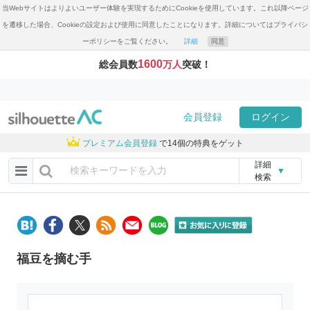
当Webサイトはよりよいユーザー体験を実現するためにCookieを使用しています。これ以降ページ
を遷移した場合、Cookieの設定および使用に同意したことになります。詳細についてはプライバシ
ーポリシーをご覧ください。
詳細
同意
1600
総会員数
万人
突破！
会員登録
ログイン
プレミアム会員登録
で14個の特典をゲット
詳細
▼
検索
福豆を摘む手