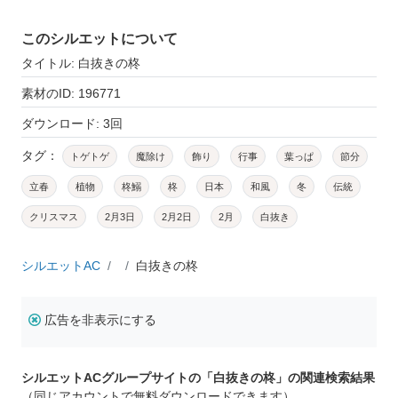
このシルエットについて
タイトル: 白抜きの柊
素材のID: 196771
ダウンロード: 3回
タグ：
トゲトゲ
魔除け
飾り
行事
葉っぱ
節分
立春
植物
柊鰯
柊
日本
和風
冬
伝統
クリスマス
2月3日
2月2日
2月
白抜き
シルエットAC
白抜きの柊
広告を非表示にする
シルエットACグループサイトの「白抜きの柊」の関連検索結果
（同じアカウントで無料ダウンロードできます）