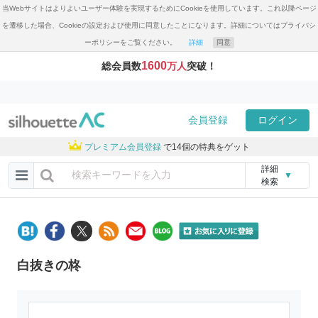
当Webサイトはよりよいユーザー体験を実現するためにCookieを使用しています。これ以降ページ
を遷移した場合、Cookieの設定および使用に同意したことになります。詳細についてはプライバシ
ーポリシーをご覧ください。
詳細
同意
1600
総会員数
万人
突破！
会員登録
ログイン
プレミアム会員登録
で14個の特典をゲット
詳細
▼
検索
白抜きの柊