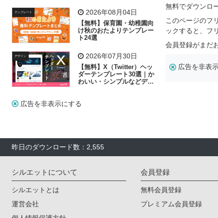
リー素材の選び方
無料でダウンロ
2026年08月04日
テンプレート
このページのフ
【無料】保育園・幼稚園向
け秋のおたよりテンプレー
ックすると、フ
ト24選
会員登録がまだ
2026年07月30日
デザイン
広告を非表
【無料】X（Twitter）ヘッ
ダーテンプレート30選｜か
わいい・シンプルなどデザ
イン別に紹介
広告を非表示にする
昨日のダウンロード数：2,555
シルエットについて
会員登録
シルエットとは
無料会員登録
運営会社
プレミアム会員登録
個人情報保護方針