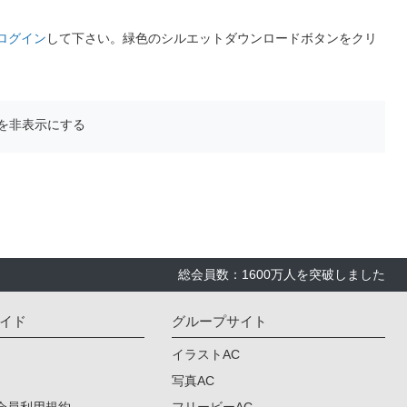
ログイン
して下さい。緑色のシルエットダウンロードボタンをクリ
を非表示にする
総会員数：1600万人を突破しました
イド
グループサイト
イラストAC
写真AC
会員利用規約
フリービーAC