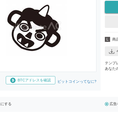
L
商
テンプ
あなた
BTCアドレスを確認
ビットコインってなに?
示にする
広告