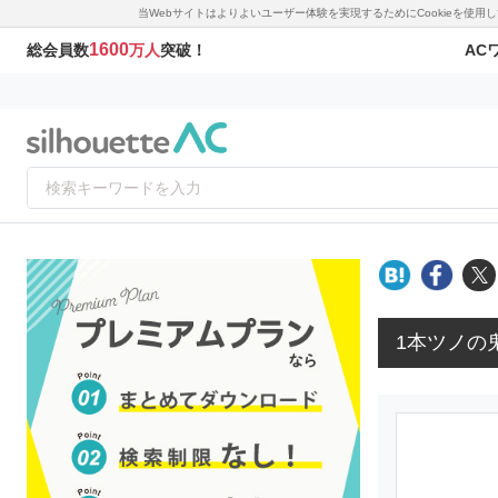
当Webサイトはよりよいユーザー体験を実現するためにCookieを使
1600
AC
総会員数
万人
突破！
1本ツノの