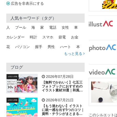
広告を非表示にする
人気キーワード（タグ）
人
プール
海
家
電話
女性
車
カレンダー
時計
スマホ
節電
お金
花
パソコン
握手
男性
ハート
本
もっと見る
矢印
猫
手
メール
トラック
木
犬
吹き出し
カメラ
星
プレゼント
ブログ
飛行機
グラフ
ビル
魚
家族
書類
2026年07月28日
お役立ち情報
【無料でかわいく】七五三
歩く
工場
会社
太陽
キラキラ
フォトブックにおすすめの
イラスト素材30選｜和風の
飾り付け素材が揃う
人物
虫眼鏡
花火
電車
ビジネス
2026年07月21日
お役立ち情報
子供
作業員
葉
相談
ピクトグラム
【もう迷わない】イラスト
に統一感を出す5つのコツ｜
資料・チラシがまとまるフ
このシルエットは