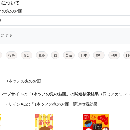
トについて
ツノの鬼のお面
3
示にする
行事
節分
立春
福
昔話
日本
怖い
和風
口
1本ツノの鬼のお面
グループサイトの「1本ツノの鬼のお面」の関連検索結果
（同じアカウン
デザインACの「1本ツノの鬼のお面」関連検索結果