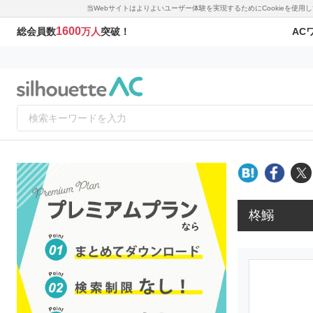
当Webサイトはよりよいユーザー体験を実現するためにCookieを使
1600
AC
総会員数
万人
突破！
柊鰯