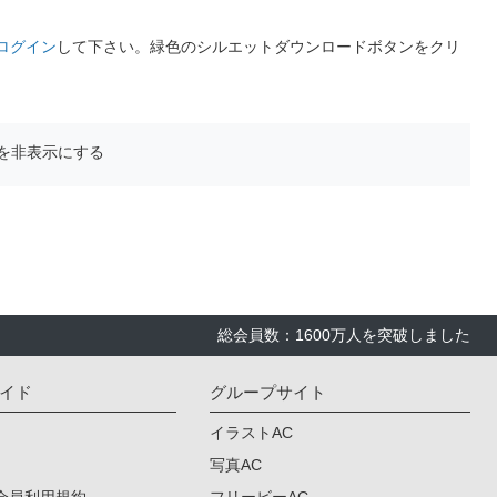
ログイン
して下さい。緑色のシルエットダウンロードボタンをクリ
を非表示にする
総会員数：1600万人を突破しました
イド
グループサイト
イラストAC
写真AC
会員利用規約
フリービーAC