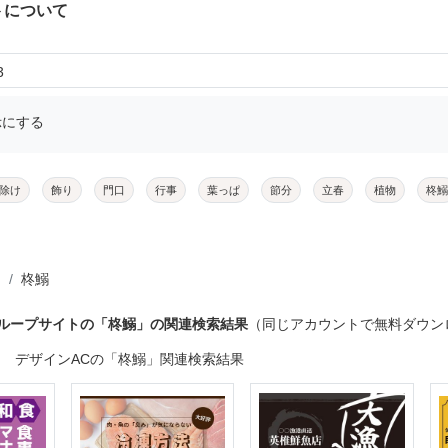
トについて
3
示にする
除け
飾り
門口
行事
葉っぱ
節分
立春
植物
柊鰯
柊鰯
グループサイトの「柊鰯」の関連検索結果
（同じアカウントで無料ダウン
デザインACの「柊鰯」関連検索結果