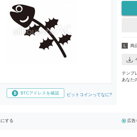
L
商
テンプ
あなた
BTCアドレスを確認
ビットコインってなに?
示にする
広告