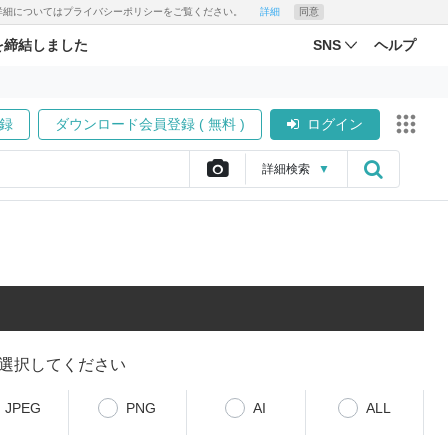
す。詳細についてはプライバシーポリシーをご覧ください。
詳細
同意
を締結しました
SNS
ヘルプ
録
ダウンロード会員登録 ( 無料 )
ログイン
詳細
検索
▼
選択してください
JPEG
PNG
AI
ALL