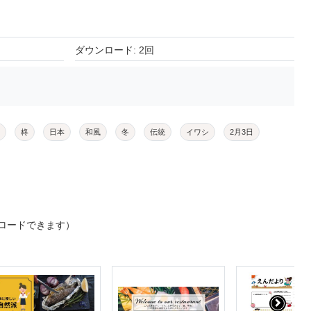
ダウンロード: 2回
柊
日本
和風
冬
伝統
イワシ
2月3日
ロードできます）