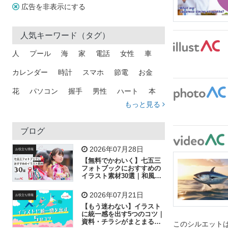
広告を非表示にする
人気キーワード（タグ）
人
プール
海
家
電話
女性
車
カレンダー
時計
スマホ
節電
お金
花
パソコン
握手
男性
ハート
本
もっと見る
矢印
猫
手
メール
トラック
木
犬
吹き出し
カメラ
星
プレゼント
ブログ
飛行機
グラフ
ビル
魚
家族
書類
2026年07月28日
お役立ち情報
【無料でかわいく】七五三
歩く
工場
会社
太陽
キラキラ
フォトブックにおすすめの
イラスト素材30選｜和風の
飾り付け素材が揃う
人物
虫眼鏡
花火
電車
ビジネス
2026年07月21日
お役立ち情報
子供
作業員
葉
相談
ピクトグラム
【もう迷わない】イラスト
に統一感を出す5つのコツ｜
資料・チラシがまとまるフ
このシルエットは