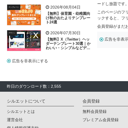
リー素材の選び方
ードし放題です
2026年08月04日
テンプレート
このページのフ
【無料】保育園・幼稚園向
け秋のおたよりテンプレー
ックすると、フ
ト24選
会員登録がまだ
2026年07月30日
デザイン
広告を非表
【無料】X（Twitter）ヘッ
ダーテンプレート30選｜か
わいい・シンプルなどデザ
イン別に紹介
広告を非表示にする
昨日のダウンロード数：2,555
シルエットについて
会員登録
シルエットとは
無料会員登録
運営会社
プレミアム会員登録
個人情報保護方針