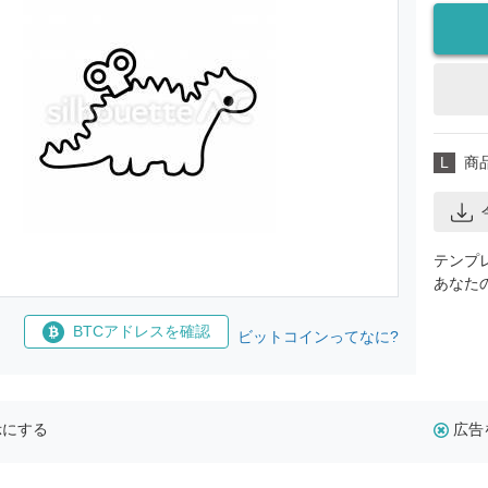
L
商
テンプ
あなた
BTCアドレスを確認
ビットコインってなに?
示にする
広告