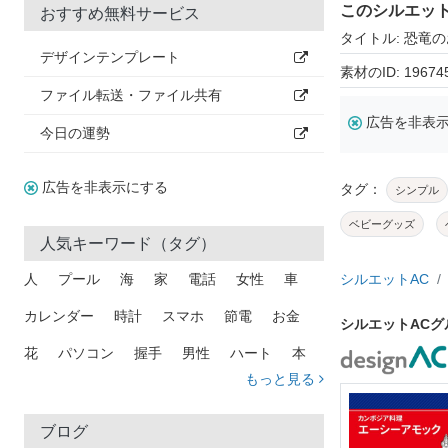
このシルエッ
おすすめ無料サービス
タイトル: 恐竜
デザインテンプレート
素材のID: 19674
ファイル転送・ファイル共有
広告を非表
今日の運勢
広告を非表示にする
タグ：
シンプル
ベビーグッズ
人気キーワード（タグ）
人
プール
海
家
電話
女性
車
シルエットAC
カレンダー
時計
スマホ
節電
お金
シルエットAC
花
パソコン
握手
男性
ハート
本
もっと見る
矢印
猫
手
メール
トラック
木
犬
吹き出し
カメラ
星
プレゼント
ブログ