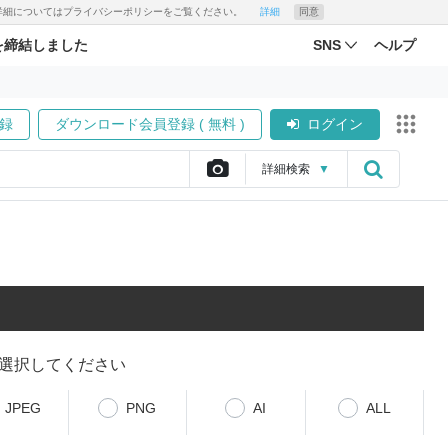
す。詳細についてはプライバシーポリシーをご覧ください。
詳細
同意
を締結しました
SNS
ヘルプ
録
ダウンロード会員登録 ( 無料 )
ログイン
詳細
検索
▼
選択してください
JPEG
PNG
AI
ALL