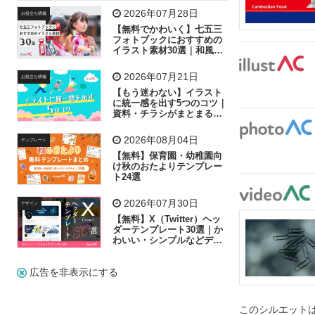
飛行機
グラフ
ビル
魚
家族
書類
2026年07月28日
お役立ち情報
【無料でかわいく】七五三
歩く
工場
会社
太陽
キラキラ
フォトブックにおすすめの
イラスト素材30選｜和風の
飾り付け素材が揃う
人物
虫眼鏡
花火
電車
ビジネス
2026年07月21日
お役立ち情報
子供
作業員
葉
相談
ピクトグラム
【もう迷わない】イラスト
に統一感を出す5つのコツ｜
資料・チラシがまとまるフ
リー素材の選び方
2026年08月04日
テンプレート
【無料】保育園・幼稚園向
け秋のおたよりテンプレー
ト24選
2026年07月30日
デザイン
【無料】X（Twitter）ヘッ
ダーテンプレート30選｜か
わいい・シンプルなどデザ
イン別に紹介
広告を非表示にする
このシルエットは