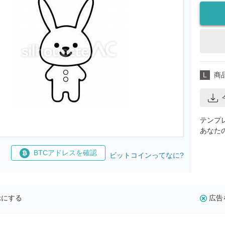
L
商
テンプ
あなた
BTCアドレスを確認
ビットコインってなに?
示にする
広告