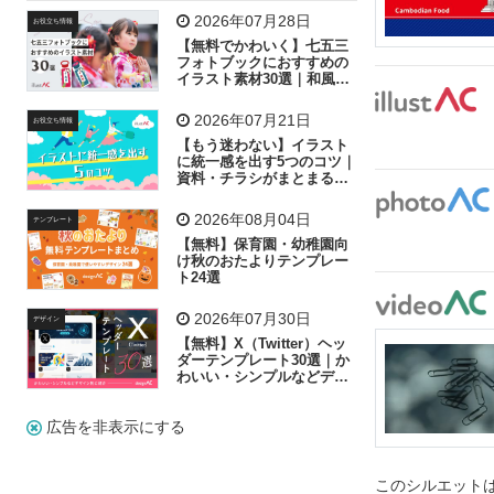
飛行機
グラフ
ビル
魚
家族
書類
2026年07月28日
お役立ち情報
【無料でかわいく】七五三
歩く
工場
会社
太陽
キラキラ
フォトブックにおすすめの
イラスト素材30選｜和風の
飾り付け素材が揃う
人物
虫眼鏡
花火
電車
ビジネス
2026年07月21日
お役立ち情報
子供
作業員
葉
相談
ピクトグラム
【もう迷わない】イラスト
に統一感を出す5つのコツ｜
資料・チラシがまとまるフ
リー素材の選び方
2026年08月04日
テンプレート
【無料】保育園・幼稚園向
け秋のおたよりテンプレー
ト24選
2026年07月30日
デザイン
【無料】X（Twitter）ヘッ
ダーテンプレート30選｜か
わいい・シンプルなどデザ
イン別に紹介
広告を非表示にする
このシルエットは