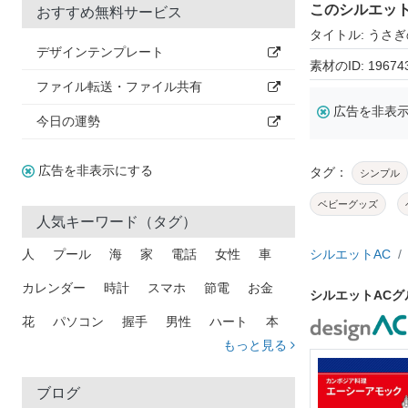
このシルエッ
おすすめ無料サービス
タイトル: うさ
デザインテンプレート
素材のID: 19674
ファイル転送・ファイル共有
広告を非表
今日の運勢
広告を非表示にする
タグ：
シンプル
ベビーグッズ
人気キーワード（タグ）
人
プール
海
家
電話
女性
車
シルエットAC
カレンダー
時計
スマホ
節電
お金
シルエットAC
花
パソコン
握手
男性
ハート
本
もっと見る
矢印
猫
手
メール
トラック
木
犬
吹き出し
カメラ
星
プレゼント
ブログ