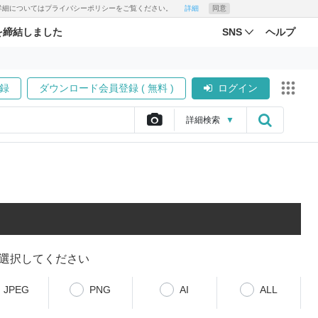
す。詳細についてはプライバシーポリシーをご覧ください。
詳細
同意
を締結しました
SNS
ヘルプ
録
ダウンロード会員登録 ( 無料 )
ログイン
詳細
検索
▼
選択してください
JPEG
PNG
AI
ALL