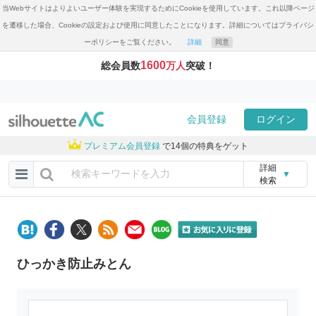
当Webサイトはよりよいユーザー体験を実現するためにCookieを使用しています。これ以降ページ
を遷移した場合、Cookieの設定および使用に同意したことになります。詳細についてはプライバシ
ーポリシーをご覧ください。
詳細
同意
1600
総会員数
万人
突破！
会員登録
ログイン
プレミアム会員登録
で14個の特典をゲット
詳細
▼
検索
ひっかき防止みとん