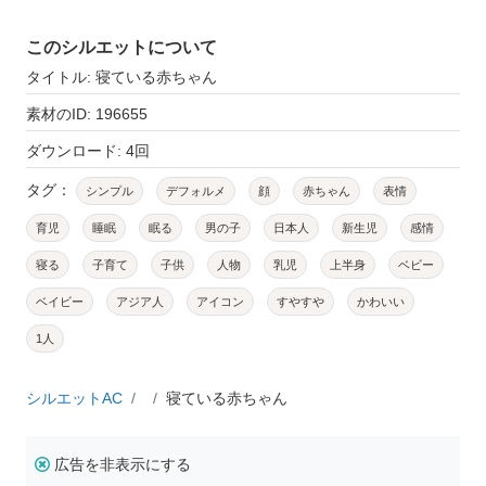
このシルエットについて
タイトル: 寝ている赤ちゃん
素材のID: 196655
ダウンロード: 4回
タグ：
シンプル
デフォルメ
顔
赤ちゃん
表情
育児
睡眠
眠る
男の子
日本人
新生児
感情
寝る
子育て
子供
人物
乳児
上半身
ベビー
ベイビー
アジア人
アイコン
すやすや
かわいい
1人
シルエットAC
寝ている赤ちゃん
広告を非表示にする