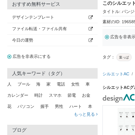
このシルエッ
おすすめ無料サービス
タイトル: パンジ
デザインテンプレート
素材のID: 19658
ファイル転送・ファイル共有
広告を非表
今日の運勢
広告を非表示にする
タグ：
葉っぱ
人気キーワード（タグ）
シルエットAC
人
プール
海
家
電話
女性
車
シルエットAC
カレンダー
時計
スマホ
節電
お金
花
パソコン
握手
男性
ハート
本
もっと見る
矢印
猫
手
メール
トラック
木
犬
吹き出し
カメラ
星
プレゼント
ブログ