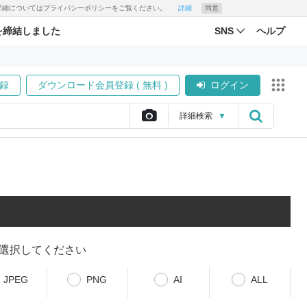
す。詳細についてはプライバシーポリシーをご覧ください。
詳細
同意
を締結しました
SNS
ヘルプ
録
ダウンロード会員登録 ( 無料 )
ログイン
詳細
検索
▼
選択してください
JPEG
PNG
AI
ALL