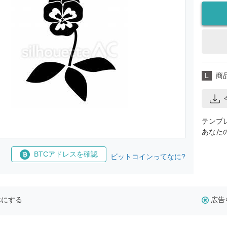
L
商
テンプ
あなた
BTCアドレスを確認
ビットコインってなに?
示にする
広告