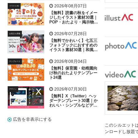
飛行機
グラフ
ビル
魚
家族
書類
2026年08月07日
イラストAC
【無料】読書の秋をイメー
歩く
工場
会社
太陽
キラキラ
ジしたイラスト素材30選｜
POP・おたより・掲示物に
おすすめ
人物
虫眼鏡
花火
電車
ビジネス
2026年07月28日
お役立ち情報
子供
作業員
葉
相談
ピクトグラム
【無料でかわいく】七五三
フォトブックにおすすめの
イラスト素材30選｜和風の
飾り付け素材が揃う
2026年08月04日
テンプレート
【無料】保育園・幼稚園向
け秋のおたよりテンプレー
ト24選
2026年07月30日
デザイン
【無料】X（Twitter）ヘッ
ダーテンプレート30選｜か
わいい・シンプルなどデザ
イン別に紹介
広告を非表示にする
このシルエットは
ンロードし放題