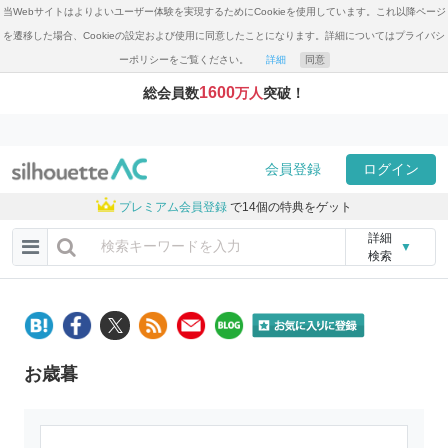
当Webサイトはよりよいユーザー体験を実現するためにCookieを使用しています。これ以降ページ
を遷移した場合、Cookieの設定および使用に同意したことになります。詳細についてはプライバシ
ーポリシーをご覧ください。
詳細
同意
1600
総会員数
万人
突破！
会員登録
ログイン
プレミアム会員登録
で14個の特典をゲット
詳細
▼
検索
お歳暮