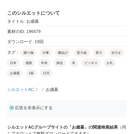
このシルエットについて
タイトル: お歳暮
素材のID: 196579
ダウンロード: 19回
タグ：
贈り物
行事
蝶結び
熨斗紙
熨斗
水引き
日本
感謝
年末
師走
冬
ビジネス
お礼
お歳暮
1箱
12月
シルエットAC
お歳暮
広告を非表示にする
シルエットACグループサイトの「お歳暮」の関連検索結果
（同
じアカウントで無料ダウンロードできます）