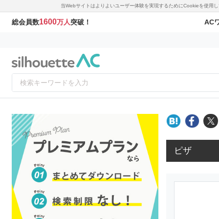
当Webサイトはよりよいユーザー体験を実現するためにCookieを使
1600
AC
総会員数
万人
突破！
ピザ