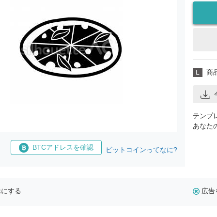
L
商
テンプ
あなた
BTCアドレスを確認
ビットコインってなに?
示にする
広告