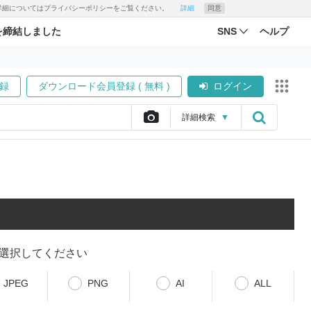
す。詳細についてはプライバシーポリシーをご覧ください。
詳細
同意
を締結しました
SNS
ヘルプ
録
ダウンロード会員登録 ( 無料 )
ログイン
詳細
検索
▼
選択してください
JPEG
PNG
AI
ALL