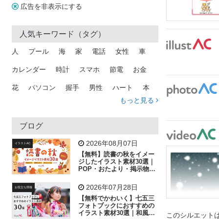
広告を非表示にする
人気キーワード（タグ）
人
プール
海
家
電話
女性
車
カレンダー
時計
スマホ
節電
お金
花
パソコン
握手
男性
ハート
本
もっと見る
矢印
猫
手
メール
トラック
木
犬
吹き出し
カメラ
星
プレゼント
ブログ
飛行機
グラフ
ビル
魚
家族
書類
2026年08月07日
イラストAC
【無料】読書の秋をイメー
歩く
工場
会社
太陽
キラキラ
ジしたイラスト素材30選｜
POP・おたより・掲示物に
おすすめ
人物
虫眼鏡
花火
電車
ビジネス
2026年07月28日
お役立ち情報
子供
作業員
葉
相談
ピクトグラム
【無料でかわいく】七五三
フォトブックにおすすめの
イラスト素材30選｜和風の
このシルエットは