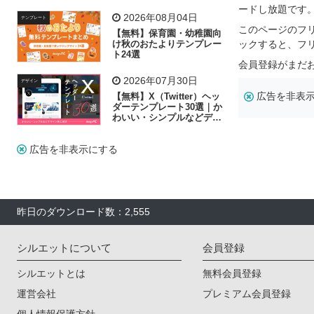
飾り付け素材が揃う
ードし放題です
2026年08月04日
テンプレート
このページのフ
【無料】保育園・幼稚園向
け秋のおたよりテンプレー
ックすると、フ
ト24選
会員登録がまだ
2026年07月30日
デザイン
広告を非表
【無料】X（Twitter）ヘッ
ダーテンプレート30選｜か
わいい・シンプルなどデザ
イン別に紹介
広告を非表示にする
昨日のダウンロード数：2,555
シルエットについて
会員登録
シルエットとは
無料会員登録
運営会社
プレミアム会員登録
個人情報保護方針