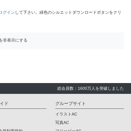
ログイン
して下さい。緑色のシルエットダウンロードボタンをクリ
を非表示にする
総会員数：1600万人を突破しました
イド
グループサイト
イラストAC
写真AC
会員利用規約
フリービーAC