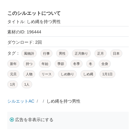
このシルエットについて
タイトル: しめ縄を持つ男性
素材のID: 196444
ダウンロード: 2回
タグ：
風物詩
行事
男性
正月飾り
正月
日本
新年
持つ
年始
季節
冬季
冬
全身
元旦
人物
リース
しめ飾り
しめ縄
1月1日
1月
1人
シルエットAC
しめ縄を持つ男性
広告を非表示にする