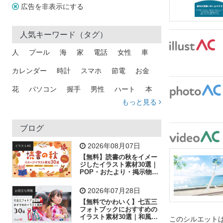
広告を非表示にする
人気キーワード（タグ）
人
プール
海
家
電話
女性
車
カレンダー
時計
スマホ
節電
お金
花
パソコン
握手
男性
ハート
本
もっと見る
矢印
猫
手
メール
トラック
木
犬
吹き出し
カメラ
星
プレゼント
ブログ
飛行機
グラフ
ビル
魚
家族
書類
2026年08月07日
イラストAC
【無料】読書の秋をイメー
歩く
工場
会社
太陽
キラキラ
ジしたイラスト素材30選｜
POP・おたより・掲示物に
おすすめ
人物
虫眼鏡
花火
電車
ビジネス
2026年07月28日
お役立ち情報
子供
作業員
葉
相談
ピクトグラム
【無料でかわいく】七五三
フォトブックにおすすめの
イラスト素材30選｜和風の
このシルエットは