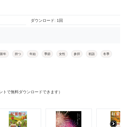
ダウンロード: 1回
新年
持つ
年始
季節
女性
参拝
初詣
冬季
ントで無料ダウンロードできます）