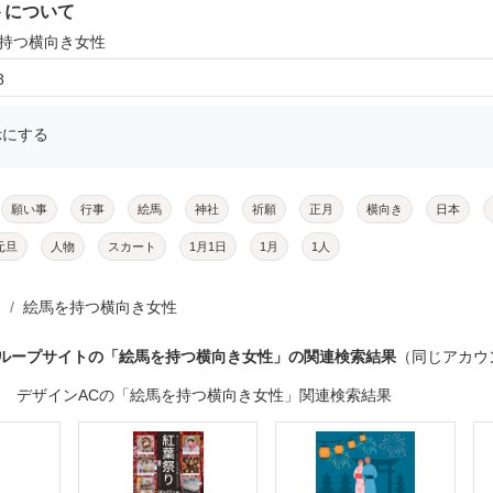
トについて
を持つ横向き女性
8
示にする
願い事
行事
絵馬
神社
祈願
正月
横向き
日本
元旦
人物
スカート
1月1日
1月
1人
絵馬を持つ横向き女性
グループサイトの「絵馬を持つ横向き女性」の関連検索結果
（同じアカウ
デザインACの「絵馬を持つ横向き女性」関連検索結果