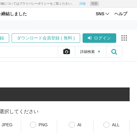
す。詳細についてはプライバシーポリシーをご覧ください。
詳細
同意
を締結しました
SNS
ヘルプ
録
ダウンロード会員登録 ( 無料 )
ログイン
詳細
検索
▼
選択してください
JPEG
PNG
AI
ALL