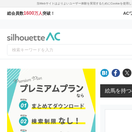
当Webサイトはよりよいユーザー体験を実現するためにCookieを使
1600
AC
総会員数
万人
突破！
絵馬を持つ