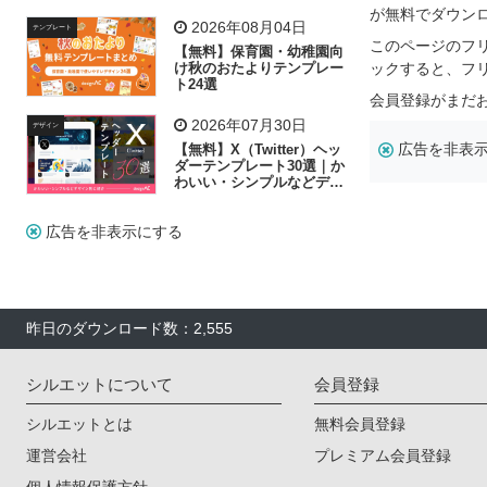
飾り付け素材が揃う
が無料でダウン
2026年08月04日
テンプレート
このページのフ
【無料】保育園・幼稚園向
け秋のおたよりテンプレー
ックすると、フ
ト24選
会員登録がまだ
2026年07月30日
デザイン
広告を非表
【無料】X（Twitter）ヘッ
ダーテンプレート30選｜か
わいい・シンプルなどデザ
イン別に紹介
広告を非表示にする
昨日のダウンロード数：2,555
シルエットについて
会員登録
シルエットとは
無料会員登録
運営会社
プレミアム会員登録
個人情報保護方針