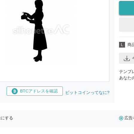
L
商
テンプ
あなた
BTCアドレスを確認
ビットコインってなに?
示にする
広告