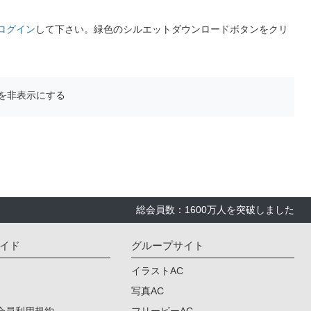
ログイン
して下さい。緑色のシルエットダウンロードボタンをクリ
を非表示にする
総会員数：1600万人を突破しました
イド
グループサイト
イラストAC
写真AC
会員利用規約
フリービーAC