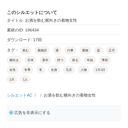
このシルエットについて
タイトル: お酒を飲む横向きの着物女性
素材のID: 196434
ダウンロード: 17回
タグ：
飲む
風物詩
酒
行事
着物
盃
正月
横向き
日本
新年
持つ
座る
年始
季節
女性
冬季
冬
全身
元旦
人物
1月1日
1月
1人
シルエットAC
お酒を飲む横向きの着物女性
広告を非表示にする