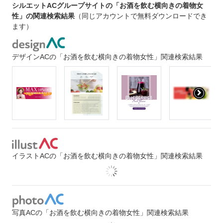
シルエットACグループサイトの「お酒を飲む横向きの着物女
性」の関連検索結果
（同じアカウントで無料ダウンロードでき
ます）
デザインACの「お酒を飲む横向きの着物女性」関連検索結果
イラストACの「お酒を飲む横向きの着物女性」関連検索結果
写真ACの「お酒を飲む横向きの着物女性」関連検索結果