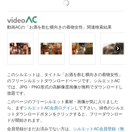
動画ACの「お酒を飲む横向きの着物女性」関連検索結果
このシルエットは、タイトル「お酒を飲む横向きの着物女性」
のフリーシルエットダウンロードページです。シルエットAC
では、JPG・PNG形式の高解像度画像が無料でダウンロードし
放題です。
このページのフリーシルエット素材・画像が気に入りました
ら、まず
シルエットAC会員ログイン
して下さい。緑色のシルエ
ットダウンロードボタンをクリックすると、フリーダウンロー
ドが開始されます。
会員登録がまだお済みでない方は、
シルエットAC会員登録（無