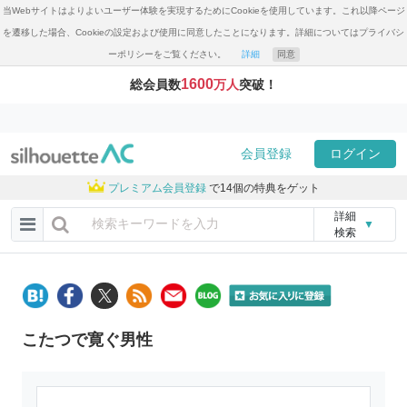
当Webサイトはよりよいユーザー体験を実現するためにCookieを使用しています。これ以降ページ
を遷移した場合、Cookieの設定および使用に同意したことになります。詳細についてはプライバシ
ーポリシーをご覧ください。
詳細
同意
1600
総会員数
万人
突破！
会員登録
ログイン
プレミアム会員登録
で14個の特典をゲット
詳細
▼
検索
こたつで寛ぐ男性