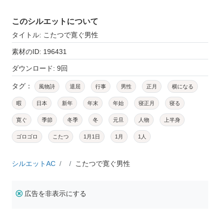
このシルエットについて
タイトル: こたつで寛ぐ男性
素材のID: 196431
ダウンロード: 9回
タグ：
風物詩
退屈
行事
男性
正月
横になる
暇
日本
新年
年末
年始
寝正月
寝る
寛ぐ
季節
冬季
冬
元旦
人物
上半身
ゴロゴロ
こたつ
1月1日
1月
1人
シルエットAC
こたつで寛ぐ男性
広告を非表示にする