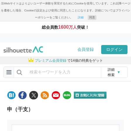
当Webサイトはよりよいユーザー体験を実現するためにCookieを使用しています。これ以降ページ
を遷移した場合、Cookieの設定および使用に同意したことになります。詳細についてはプライバシ
ーポリシーをご覧ください。
詳細
同意
1600
総会員数
万人
突破！
会員登録
ログイン
プレミアム会員登録
で14個の特典をゲット
詳細
▼
検索
申（干支）