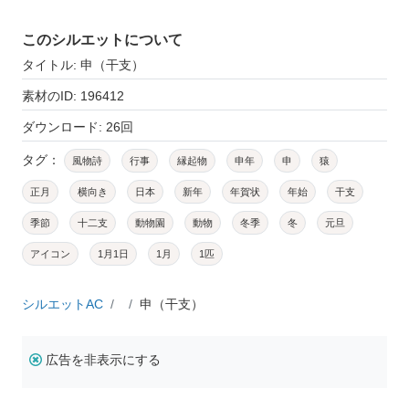
このシルエットについて
タイトル: 申（干支）
素材のID: 196412
ダウンロード: 26回
タグ：
風物詩
行事
縁起物
申年
申
猿
正月
横向き
日本
新年
年賀状
年始
干支
季節
十二支
動物園
動物
冬季
冬
元旦
アイコン
1月1日
1月
1匹
シルエットAC
申（干支）
広告を非表示にする