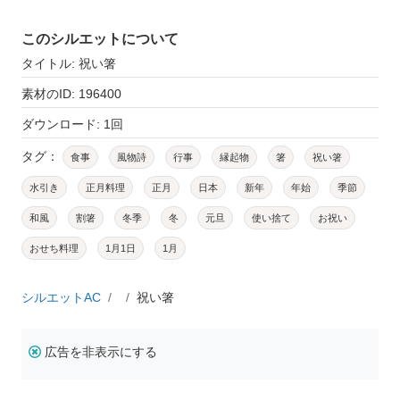
このシルエットについて
タイトル: 祝い箸
素材のID: 196400
ダウンロード: 1回
タグ：
食事
風物詩
行事
縁起物
箸
祝い箸
水引き
正月料理
正月
日本
新年
年始
季節
和風
割箸
冬季
冬
元旦
使い捨て
お祝い
おせち料理
1月1日
1月
シルエットAC
祝い箸
広告を非表示にする