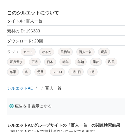
このシルエットについて
タイトル: 百人一首
素材のID: 196383
ダウンロード: 29回
タグ：
カード
かるた
風物詩
百人一首
玩具
正月遊び
正月
日本
新年
年始
季節
和風
冬季
冬
元旦
レトロ
1月1日
1月
シルエットAC
百人一首
広告を非表示にする
シルエットACグループサイトの「百人一首」の関連検索結果
（同じアカウントで無料ダウンロードできます）