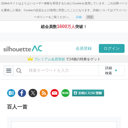
当Webサイトはよりよいユーザー体験を実現するためにCookieを使用しています。これ以降ページ
を遷移した場合、Cookieの設定および使用に同意したことになります。詳細についてはプライバシ
ーポリシーをご覧ください。
詳細
同意
1600
総会員数
万人
突破！
会員登録
ログイン
プレミアム会員登録
で14個の特典をゲット
詳細
▼
検索
百人一首