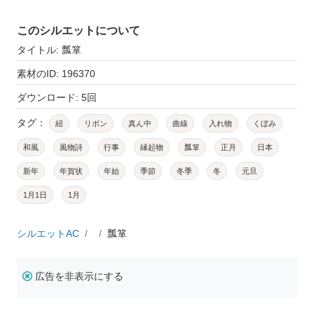
このシルエットについて
タイトル: 瓢箪
素材のID: 196370
ダウンロード: 5回
タグ：
紐
リボン
真ん中
曲線
入れ物
くぼみ
和風
風物詩
行事
縁起物
瓢箪
正月
日本
新年
年賀状
年始
季節
冬季
冬
元旦
1月1日
1月
シルエットAC
瓢箪
広告を非表示にする