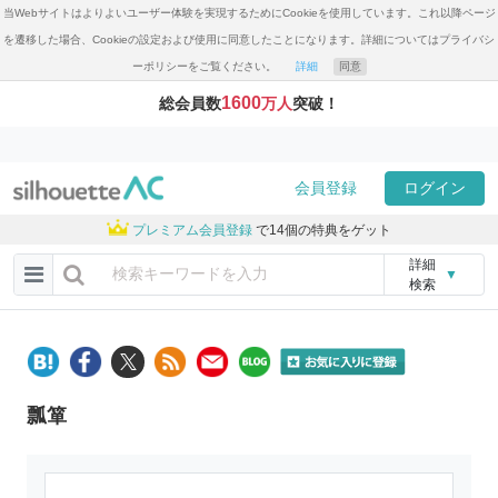
当Webサイトはよりよいユーザー体験を実現するためにCookieを使用しています。これ以降ページ
を遷移した場合、Cookieの設定および使用に同意したことになります。詳細についてはプライバシ
ーポリシーをご覧ください。
詳細
同意
1600
総会員数
万人
突破！
会員登録
ログイン
プレミアム会員登録
で14個の特典をゲット
詳細
▼
検索
瓢箪