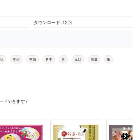
ダウンロード: 12回
状
年始
季節
冬季
冬
元旦
俯瞰
亀
ードできます）