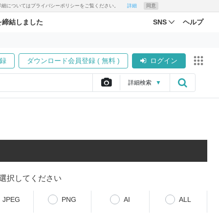
す。詳細についてはプライバシーポリシーをご覧ください。
詳細
同意
を締結しました
SNS
ヘルプ
録
ダウンロード会員登録 ( 無料 )
ログイン
詳細
検索
▼
選択してください
JPEG
PNG
AI
ALL