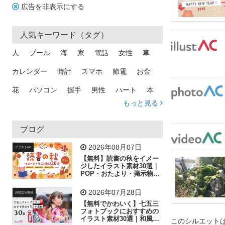
広告を非表示にする
人気キーワード（タグ）
人
プール
海
家
電話
女性
車
カレンダー
時計
スマホ
節電
お金
花
パソコン
握手
男性
ハート
本
もっと見る
矢印
猫
手
メール
トラック
木
犬
吹き出し
カメラ
星
プレゼント
ブログ
飛行機
グラフ
ビル
魚
家族
書類
2026年08月07日
イラストAC
【無料】読書の秋をイメー
歩く
工場
会社
太陽
キラキラ
ジしたイラスト素材30選｜
POP・おたより・掲示物に
おすすめ
人物
虫眼鏡
花火
電車
ビジネス
2026年07月28日
お役立ち情報
子供
作業員
葉
相談
ピクトグラム
【無料でかわいく】七五三
フォトブックにおすすめの
イラスト素材30選｜和風の
このシルエットは