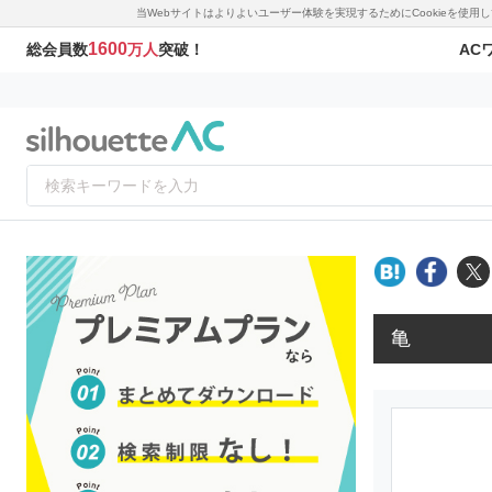
当Webサイトはよりよいユーザー体験を実現するためにCookieを使
1600
AC
総会員数
万人
突破！
亀