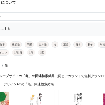
トについて
7
示にする
行事
縁起物
甲羅
生き物
海
正月
日本
新年
年賀
イコン
1月1日
1月
1匹
亀
グループサイトの「亀」の関連検索結果
（同じアカウントで無料ダウンロ
デザインACの「亀」関連検索結果