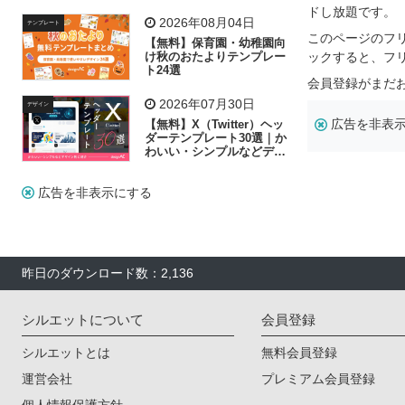
飾り付け素材が揃う
ドし放題です。
2026年08月04日
テンプレート
このページのフ
【無料】保育園・幼稚園向
け秋のおたよりテンプレー
ックすると、フ
ト24選
会員登録がまだ
2026年07月30日
デザイン
広告を非表
【無料】X（Twitter）ヘッ
ダーテンプレート30選｜か
わいい・シンプルなどデザ
イン別に紹介
広告を非表示にする
昨日のダウンロード数：2,136
シルエットについて
会員登録
シルエットとは
無料会員登録
運営会社
プレミアム会員登録
個人情報保護方針