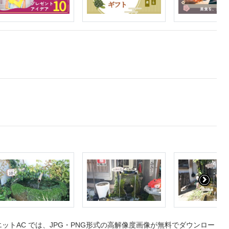
トAC では、JPG・PNG形式の高解像度画像が無料でダウンロー