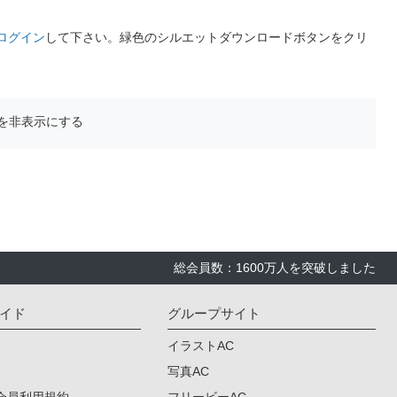
ログイン
して下さい。緑色のシルエットダウンロードボタンをクリ
を非表示にする
総会員数：1600万人を突破しました
イド
グループサイト
イラストAC
写真AC
会員利用規約
フリービーAC