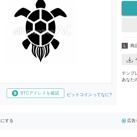
L
商
テンプ
あなた
BTCアドレスを確認
ビットコインってなに?
示にする
広告