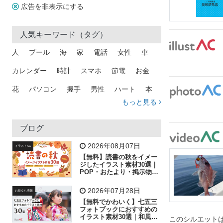
広告を非表示にする
人気キーワード（タグ）
人
プール
海
家
電話
女性
車
カレンダー
時計
スマホ
節電
お金
花
パソコン
握手
男性
ハート
本
もっと見る
矢印
猫
手
メール
トラック
木
犬
吹き出し
カメラ
星
プレゼント
ブログ
飛行機
グラフ
ビル
魚
家族
書類
2026年08月07日
イラストAC
【無料】読書の秋をイメー
歩く
工場
会社
太陽
キラキラ
ジしたイラスト素材30選｜
POP・おたより・掲示物に
おすすめ
人物
虫眼鏡
花火
電車
ビジネス
2026年07月28日
お役立ち情報
子供
作業員
葉
相談
ピクトグラム
【無料でかわいく】七五三
フォトブックにおすすめの
イラスト素材30選｜和風の
このシルエットは