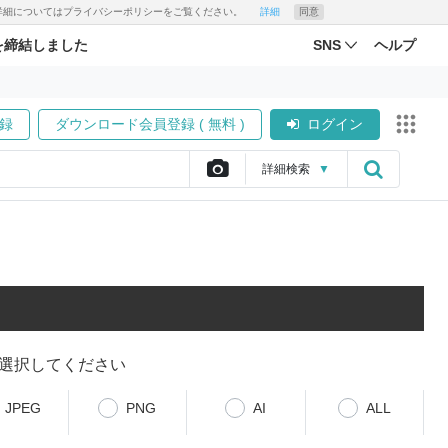
す。詳細についてはプライバシーポリシーをご覧ください。
詳細
同意
を締結しました
SNS
ヘルプ
録
ダウンロード会員登録 ( 無料 )
ログイン
詳細
検索
▼
選択してください
JPEG
PNG
AI
ALL