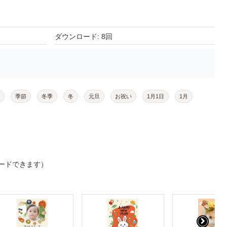
ダウンロード: 8回
季節
冬季
冬
元旦
お祝い
1月1日
1月
ードできます）