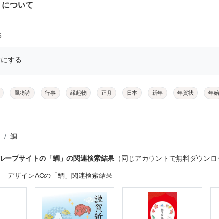
トについて
6
示にする
風物詩
行事
縁起物
正月
日本
新年
年賀状
年始
鯛
グループサイトの「鯛」の関連検索結果
（同じアカウントで無料ダウンロ
デザインACの「鯛」関連検索結果