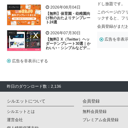
飾り付け素材が揃う
ドし放題です。
2026年08月04日
テンプレート
このページのフ
【無料】保育園・幼稚園向
け秋のおたよりテンプレー
ックすると、フ
ト24選
会員登録がまだ
2026年07月30日
デザイン
広告を非表
【無料】X（Twitter）ヘッ
ダーテンプレート30選｜か
わいい・シンプルなどデザ
イン別に紹介
広告を非表示にする
昨日のダウンロード数：2,136
シルエットについて
会員登録
シルエットとは
無料会員登録
運営会社
プレミアム会員登録
個人情報保護方針