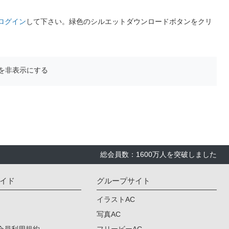
ログイン
して下さい。緑色のシルエットダウンロードボタンをクリ
を非表示にする
総会員数：1600万人を突破しました
イド
グループサイト
イラストAC
写真AC
会員利用規約
フリービーAC