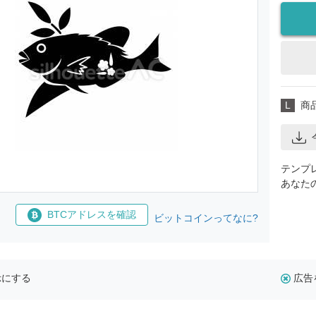
L
商
テンプ
あなた
BTCアドレスを確認
ビットコインってなに?
示にする
広告