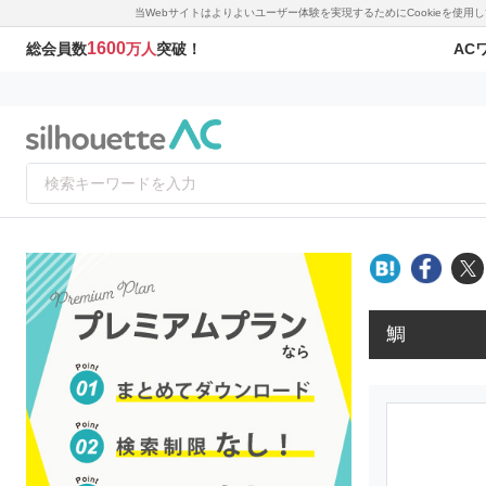
当Webサイトはよりよいユーザー体験を実現するためにCookieを使
1600
AC
総会員数
万人
突破！
鯛