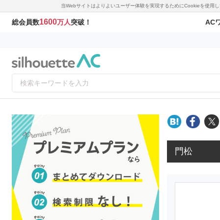
当Webサイトはよりよいユーザー体験を実現するためにCookieを使
1600
AC
総会員数
万人
突破！
門松