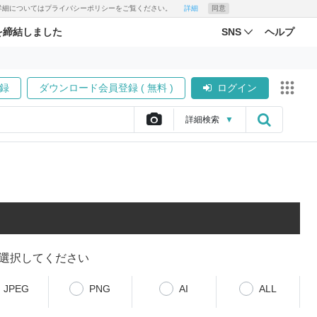
す。詳細についてはプライバシーポリシーをご覧ください。
詳細
同意
を締結しました
SNS
ヘルプ
録
ダウンロード会員登録 ( 無料 )
ログイン
詳細
検索
▼
選択してください
JPEG
PNG
AI
ALL