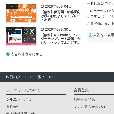
飾り付け素材が揃う
ードし放題です
2026年08月04日
テンプレート
このページのフ
【無料】保育園・幼稚園向
け秋のおたよりテンプレー
ックすると、フ
ト24選
会員登録がまだ
2026年07月30日
デザイン
広告を非表
【無料】X（Twitter）ヘッ
ダーテンプレート30選｜か
わいい・シンプルなどデザ
イン別に紹介
広告を非表示にする
昨日のダウンロード数：2,136
シルエットについて
会員登録
シルエットとは
無料会員登録
運営会社
プレミアム会員登録
個人情報保護方針