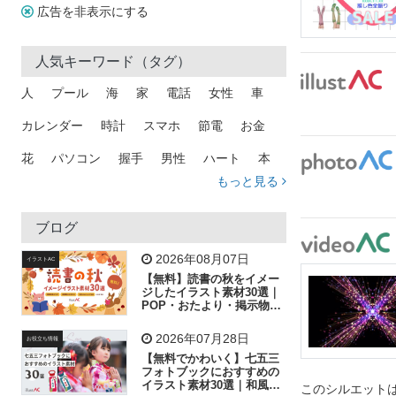
広告を非表示にする
人気キーワード（タグ）
人
プール
海
家
電話
女性
車
カレンダー
時計
スマホ
節電
お金
花
パソコン
握手
男性
ハート
本
もっと見る
矢印
猫
手
メール
トラック
木
犬
吹き出し
カメラ
星
プレゼント
ブログ
飛行機
グラフ
ビル
魚
家族
書類
2026年08月07日
イラストAC
【無料】読書の秋をイメー
歩く
工場
会社
太陽
キラキラ
ジしたイラスト素材30選｜
POP・おたより・掲示物に
おすすめ
人物
虫眼鏡
花火
電車
ビジネス
2026年07月28日
お役立ち情報
子供
作業員
葉
相談
ピクトグラム
【無料でかわいく】七五三
フォトブックにおすすめの
イラスト素材30選｜和風の
このシルエットは