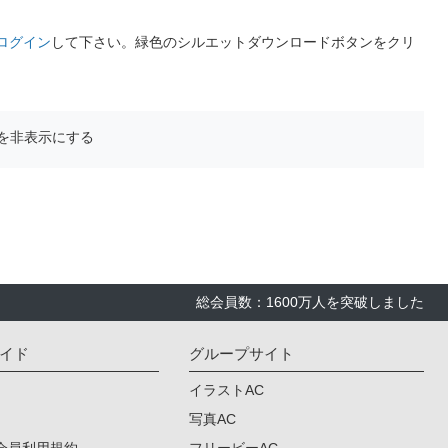
ログイン
して下さい。緑色のシルエットダウンロードボタンをクリ
を非表示にする
総会員数：1600万人を突破しました
イド
グループサイト
イラストAC
写真AC
会員利用規約
フリービーAC