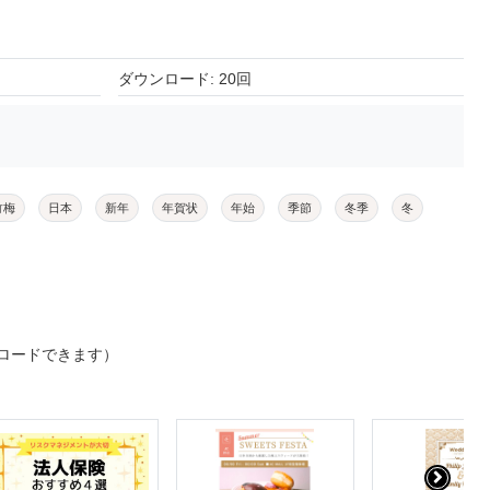
ダウンロード: 20回
竹梅
日本
新年
年賀状
年始
季節
冬季
冬
ロードできます）