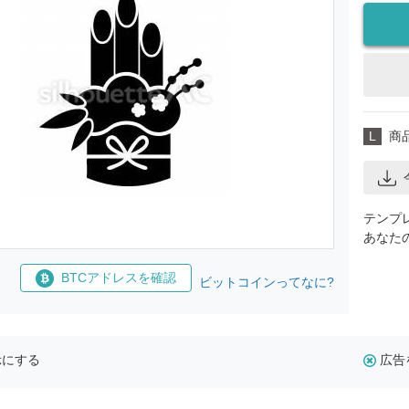
L
商
テンプ
あなた
BTCアドレスを確認
ビットコインってなに?
示にする
広告