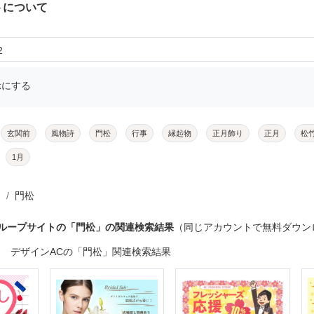
トについて
2
示にする
玄関前
風物詩
門松
行事
縁起物
正月飾り
正月
松
1月
門松
グループサイトの「門松」の関連検索結果
（同じアカウントで無料ダウン
デザインACの「門松」関連検索結果