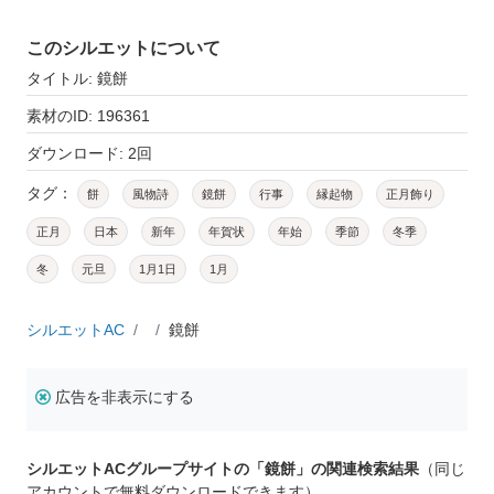
このシルエットについて
タイトル: 鏡餅
素材のID: 196361
ダウンロード: 2回
タグ：
餅
風物詩
鏡餅
行事
縁起物
正月飾り
正月
日本
新年
年賀状
年始
季節
冬季
冬
元旦
1月1日
1月
シルエットAC
鏡餅
広告を非表示にする
シルエットACグループサイトの「鏡餅」の関連検索結果
（同じ
アカウントで無料ダウンロードできます）