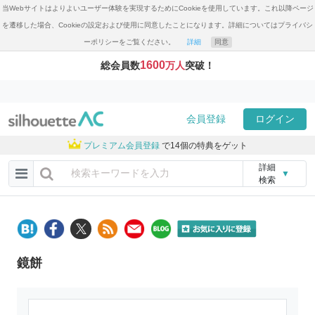
当Webサイトはよりよいユーザー体験を実現するためにCookieを使用しています。これ以降ページ
を遷移した場合、Cookieの設定および使用に同意したことになります。詳細についてはプライバシ
ーポリシーをご覧ください。
詳細
同意
1600
総会員数
万人
突破！
会員登録
ログイン
プレミアム会員登録
で14個の特典をゲット
詳細
▼
検索
鏡餅