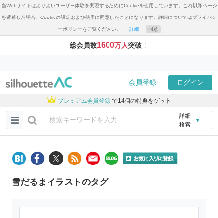
当Webサイトはよりよいユーザー体験を実現するためにCookieを使用しています。これ以降ページ
を遷移した場合、Cookieの設定および使用に同意したことになります。詳細についてはプライバシ
ーポリシーをご覧ください。
詳細
同意
1600
総会員数
万人
突破！
会員登録
ログイン
プレミアム会員登録
で14個の特典をゲット
詳細
▼
検索
雪だるまイラストのタグ