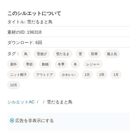
このシルエットについて
タイトル: 雪だるまと鳥
素材のID: 196318
ダウンロード: 6回
タグ：
鳥
雪遊び
雪だるま
雪
防寒
擬人化
屋外
季節
動物
冬季
冬
レジャー
ニット帽子
アウトドア
かわいい
2月
1羽
1月
12月
シルエットAC
雪だるまと鳥
広告を非表示にする