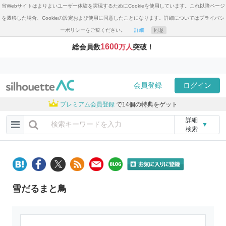
当Webサイトはよりよいユーザー体験を実現するためにCookieを使用しています。これ以降ページ
を遷移した場合、Cookieの設定および使用に同意したことになります。詳細についてはプライバシ
ーポリシーをご覧ください。
詳細
同意
1600
総会員数
万人
突破！
会員登録
ログイン
プレミアム会員登録
で14個の特典をゲット
詳細
▼
検索
雪だるまと鳥