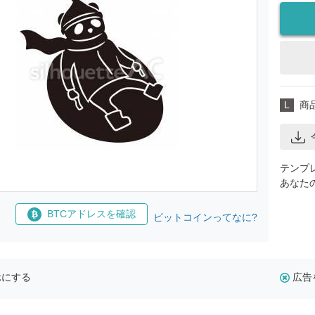
L
商
テンプ
あなた
BTCアドレスを確認
ビットコインってなに?
示にする
広告