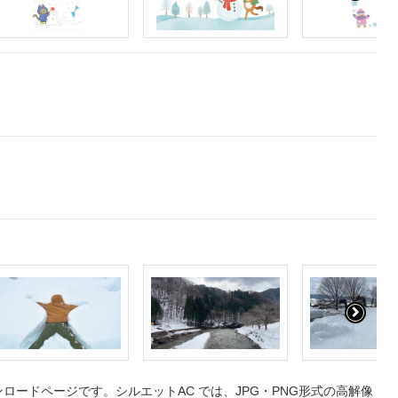
ードページです。シルエットAC では、JPG・PNG形式の高解像