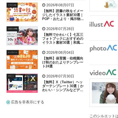
飛行機
グラフ
ビル
魚
家族
書類
2026年08月07日
イラストAC
【無料】読書の秋をイメー
歩く
工場
会社
太陽
キラキラ
ジしたイラスト素材30選｜
POP・おたより・掲示物に
おすすめ
人物
虫眼鏡
花火
電車
ビジネス
2026年07月28日
お役立ち情報
子供
作業員
葉
相談
ピクトグラム
【無料でかわいく】七五三
フォトブックにおすすめの
イラスト素材30選｜和風の
飾り付け素材が揃う
2026年08月04日
テンプレート
【無料】保育園・幼稚園向
け秋のおたよりテンプレー
ト24選
2026年07月30日
デザイン
【無料】X（Twitter）ヘッ
ダーテンプレート30選｜か
わいい・シンプルなどデザ
イン別に紹介
広告を非表示にする
このシルエットは