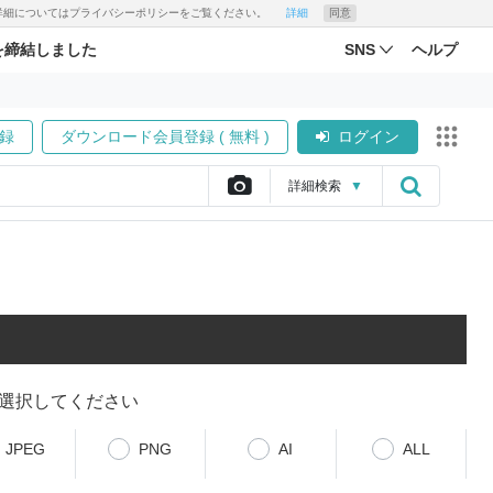
す。詳細についてはプライバシーポリシーをご覧ください。
詳細
同意
を締結しました
SNS
ヘルプ
録
ダウンロード会員登録 ( 無料 )
ログイン
詳細
検索
▼
選択してください
JPEG
PNG
AI
ALL