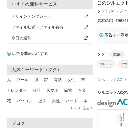
このシルエッ
おすすめ無料サービス
タイトル: スノ
デザインテンプレート
素材のID: 19631
ファイル転送・ファイル共有
広告を非表
今日の運勢
広告を非表示にする
タグ：
雪遊び
ゲレンデ
アウ
人気キーワード（タグ）
人
プール
海
家
電話
女性
車
シルエットAC
カレンダー
時計
スマホ
節電
お金
シルエットAC
花
パソコン
握手
男性
ハート
本
もっと見る
矢印
猫
手
メール
トラック
木
犬
吹き出し
カメラ
星
プレゼント
ブログ