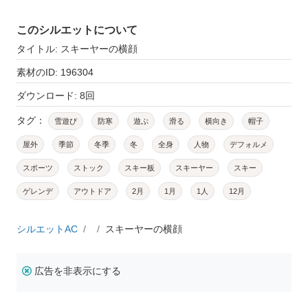
このシルエットについて
タイトル: スキーヤーの横顔
素材のID: 196304
ダウンロード: 8回
タグ：
雪遊び
防寒
遊ぶ
滑る
横向き
帽子
屋外
季節
冬季
冬
全身
人物
デフォルメ
スポーツ
ストック
スキー板
スキーヤー
スキー
ゲレンデ
アウトドア
2月
1月
1人
12月
シルエットAC
スキーヤーの横顔
広告を非表示にする