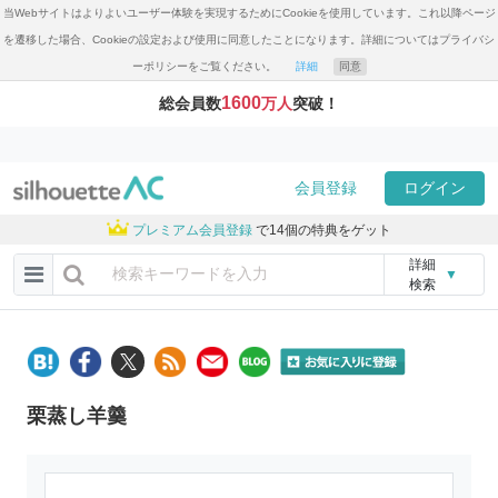
当Webサイトはよりよいユーザー体験を実現するためにCookieを使用しています。これ以降ページ
を遷移した場合、Cookieの設定および使用に同意したことになります。詳細についてはプライバシ
ーポリシーをご覧ください。
詳細
同意
1600
総会員数
万人
突破！
会員登録
ログイン
プレミアム会員登録
で14個の特典をゲット
詳細
▼
検索
栗蒸し羊羹