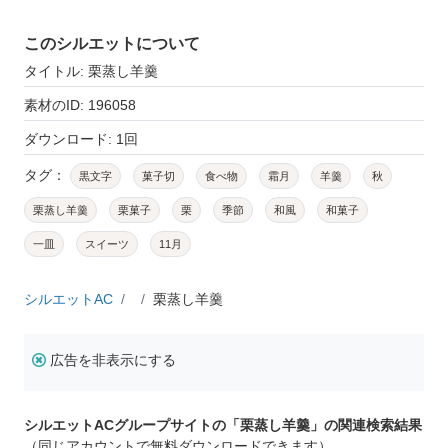
このシルエットについて
タイトル: 栗蒸し羊羹
素材のID: 196058
ダウンロード: 1回
タグ：
黒文字
菓子切
食べ物
霜月
羊羹
秋
栗蒸し羊羹
栗菓子
栗
季節
和風
和菓子
一皿
スイーツ
11月
シルエットAC
栗蒸し羊羹
広告を非表示にする
シルエットACグループサイトの「栗蒸し羊羹」の関連検索結果
（同じアカウントで無料ダウンロードできます）