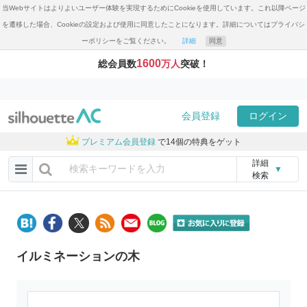
当Webサイトはよりよいユーザー体験を実現するためにCookieを使用しています。これ以降ページ
を遷移した場合、Cookieの設定および使用に同意したことになります。詳細についてはプライバシ
ーポリシーをご覧ください。
詳細
同意
1600
総会員数
万人
突破！
会員登録
ログイン
プレミアム会員登録
で14個の特典をゲット
詳細
▼
検索
イルミネーションの木