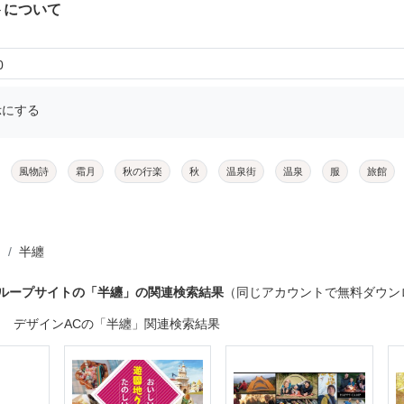
トについて
0
示にする
風物詩
霜月
秋の行楽
秋
温泉街
温泉
服
旅館
半纏
グループサイトの「半纏」の関連検索結果
（同じアカウントで無料ダウン
デザインACの「半纏」関連検索結果