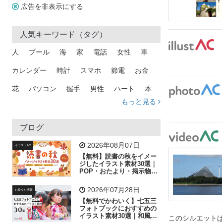
広告を非表示にする
人気キーワード（タグ）
人
プール
海
家
電話
女性
車
カレンダー
時計
スマホ
節電
お金
花
パソコン
握手
男性
ハート
本
もっと見る
矢印
猫
手
メール
トラック
木
犬
吹き出し
カメラ
星
プレゼント
ブログ
飛行機
グラフ
ビル
魚
家族
書類
2026年08月07日
イラストAC
【無料】読書の秋をイメー
歩く
工場
会社
太陽
キラキラ
ジしたイラスト素材30選｜
POP・おたより・掲示物に
おすすめ
人物
虫眼鏡
花火
電車
ビジネス
2026年07月28日
お役立ち情報
子供
作業員
葉
相談
ピクトグラム
【無料でかわいく】七五三
フォトブックにおすすめの
イラスト素材30選｜和風の
このシルエットは