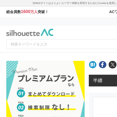
当Webサイトはよりよいユーザー体験を実現するためにCookieを使
1600
AC
総会員数
万人
突破！
半纏