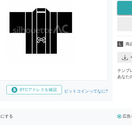
L
商
テンプ
あなた
BTCアドレスを確認
ビットコインってなに?
示にする
広告