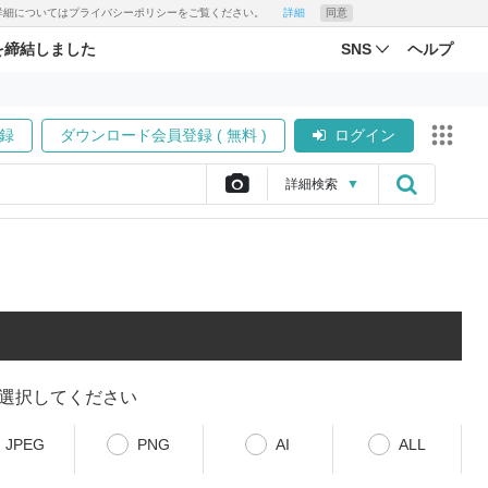
す。詳細についてはプライバシーポリシーをご覧ください。
詳細
同意
を締結しました
SNS
ヘルプ
録
ダウンロード会員登録 ( 無料 )
ログイン
詳細
検索
▼
選択してください
JPEG
PNG
AI
ALL