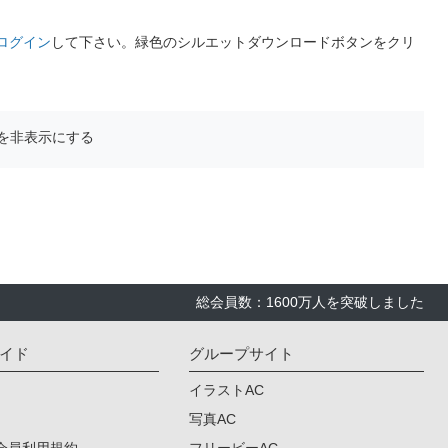
ログイン
して下さい。緑色のシルエットダウンロードボタンをクリ
を非表示にする
総会員数：1600万人を突破しました
イド
グループサイト
イラストAC
写真AC
会員利用規約
フリービーAC