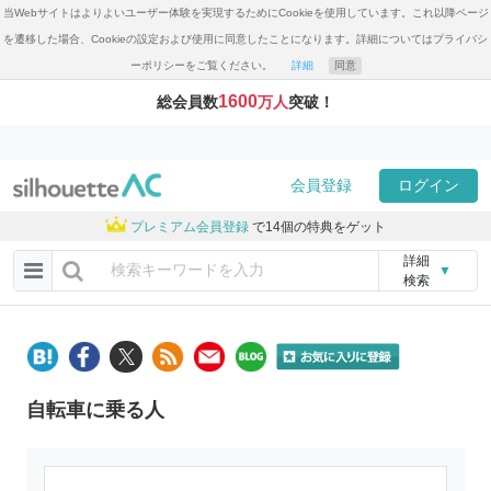
当Webサイトはよりよいユーザー体験を実現するためにCookieを使用しています。これ以降ページ
を遷移した場合、Cookieの設定および使用に同意したことになります。詳細についてはプライバシ
ーポリシーをご覧ください。
詳細
同意
1600
総会員数
万人
突破！
会員登録
ログイン
プレミアム会員登録
で14個の特典をゲット
詳細
▼
検索
自転車に乗る人