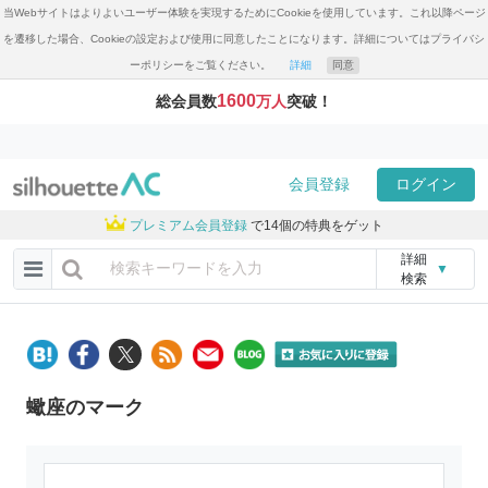
当Webサイトはよりよいユーザー体験を実現するためにCookieを使用しています。これ以降ページ
を遷移した場合、Cookieの設定および使用に同意したことになります。詳細についてはプライバシ
ーポリシーをご覧ください。
詳細
同意
1600
総会員数
万人
突破！
会員登録
ログイン
プレミアム会員登録
で14個の特典をゲット
詳細
▼
検索
蠍座のマーク