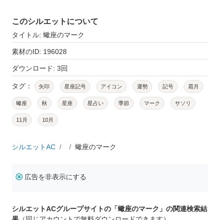
このシルエットについて
タイトル: 蠍座のマーク
素材のID: 196028
ダウンロード: 3回
タグ：
矢印
星座記号
アイコン
運勢
記号
霜月
蠍座
秋
星座
星占い
季節
マーク
サソリ
11月
10月
シルエットAC
蠍座のマーク
広告を非表示にする
シルエットACグループサイトの「蠍座のマーク」の関連検索結
果
（同じアカウントで無料ダウンロードできます）