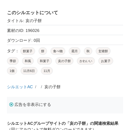
このシルエットについて
タイトル: 亥の子餅
素材のID: 196026
ダウンロード: 0回
タグ：
餅菓子
餅
食べ物
霜月
秋
玄猪餅
季節
和風
和菓子
亥の子餅
かわいい
お菓子
1個
11月6日
11月
シルエットAC
亥の子餅
広告を非表示にする
シルエットACグループサイトの「亥の子餅」の関連検索結果
（同じアカウントで無料ダウンロードできます）