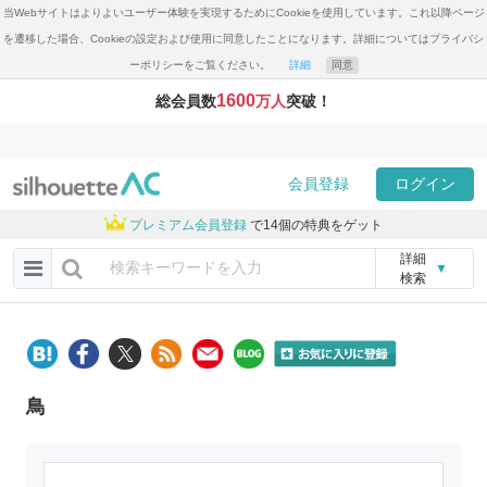
当Webサイトはよりよいユーザー体験を実現するためにCookieを使用しています。これ以降ページ
を遷移した場合、Cookieの設定および使用に同意したことになります。詳細についてはプライバシ
ーポリシーをご覧ください。
詳細
同意
1600
総会員数
万人
突破！
会員登録
ログイン
プレミアム会員登録
で14個の特典をゲット
詳細
▼
検索
鳥