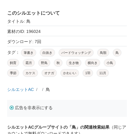
このシルエットについて
タイトル: 鳥
素材のID: 196024
ダウンロード: 7回
タグ：
筆書き
白抜き
バードウォッチング
鳥類
鳥
飼育
霜月
野鳥
秋
生き物
横向き
小鳥
季節
カケス
オナガ
かわいい
1羽
11月
シルエットAC
鳥
広告を非表示にする
シルエットACグループサイトの「鳥」の関連検索結果
（同じア
カウントで無料ダウンロードできます）