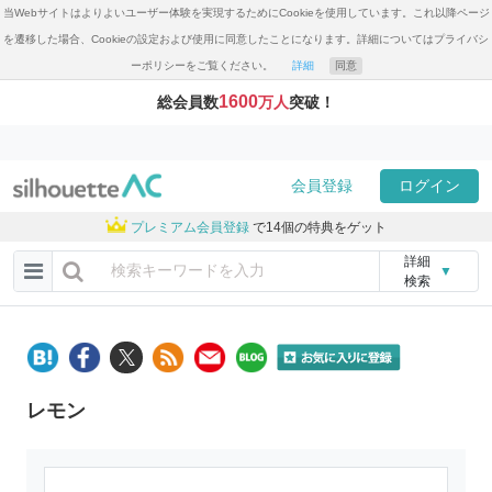
当Webサイトはよりよいユーザー体験を実現するためにCookieを使用しています。これ以降ページ
を遷移した場合、Cookieの設定および使用に同意したことになります。詳細についてはプライバシ
ーポリシーをご覧ください。
詳細
同意
1600
総会員数
万人
突破！
会員登録
ログイン
プレミアム会員登録
で14個の特典をゲット
詳細
▼
検索
レモン