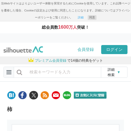
当Webサイトはよりよいユーザー体験を実現するためにCookieを使用しています。これ以降ページ
を遷移した場合、Cookieの設定および使用に同意したことになります。詳細についてはプライバシ
ーポリシーをご覧ください。
詳細
同意
1600
総会員数
万人
突破！
会員登録
ログイン
プレミアム会員登録
で14個の特典をゲット
詳細
▼
検索
柿