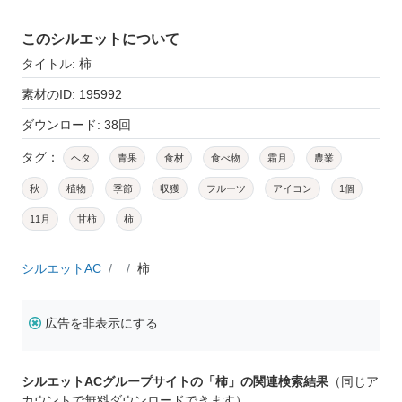
このシルエットについて
タイトル: 柿
素材のID: 195992
ダウンロード: 38回
タグ：
ヘタ
青果
食材
食べ物
霜月
農業
秋
植物
季節
収獲
フルーツ
アイコン
1個
11月
甘柿
柿
シルエットAC
柿
広告を非表示にする
シルエットACグループサイトの「柿」の関連検索結果
（同じア
カウントで無料ダウンロードできます）