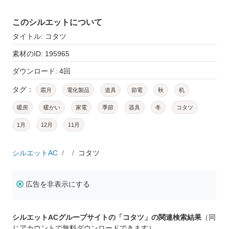
このシルエットについて
タイトル: コタツ
素材のID: 195965
ダウンロード: 4回
タグ：
霜月
電化製品
道具
節電
秋
机
暖房
暖かい
家電
季節
器具
冬
コタツ
1月
12月
11月
シルエットAC
コタツ
広告を非表示にする
シルエットACグループサイトの「コタツ」の関連検索結果
（同
じアカウントで無料ダウンロードできます）