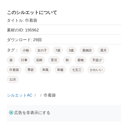
このシルエットについて
タイトル: 巾着袋
素材のID: 195962
ダウンロード: 29回
タグ：
小物
女の子
7歳
3歳
風物詩
霜月
袋
行事
花柄
育児
秋
着物
手提げ
巾着袋
季節
和風
和服
七五三
かわいい
11月
シルエットAC
巾着袋
広告を非表示にする