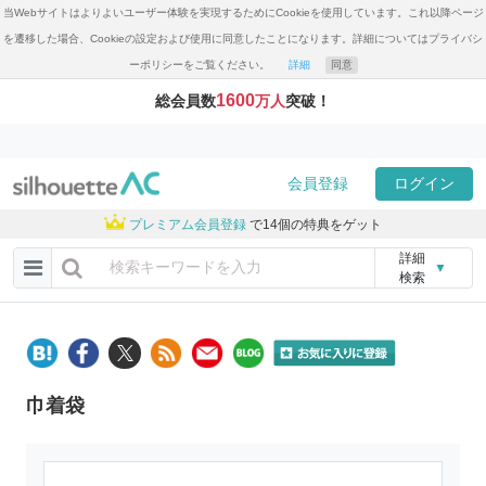
当Webサイトはよりよいユーザー体験を実現するためにCookieを使用しています。これ以降ページ
を遷移した場合、Cookieの設定および使用に同意したことになります。詳細についてはプライバシ
ーポリシーをご覧ください。
詳細
同意
1600
総会員数
万人
突破！
会員登録
ログイン
プレミアム会員登録
で14個の特典をゲット
詳細
▼
検索
巾着袋