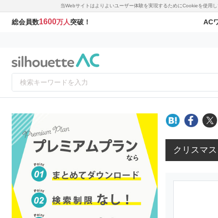
当Webサイトはよりよいユーザー体験を実現するためにCookieを使
1600
AC
総会員数
万人
突破！
クリスマス