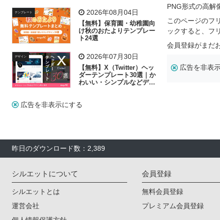
リー素材の選び方
PNG形式の高
2026年08月04日
テンプレート
このページのフ
【無料】保育園・幼稚園向
け秋のおたよりテンプレー
ックすると、フ
ト24選
会員登録がまだ
2026年07月30日
デザイン
広告を非表
【無料】X（Twitter）ヘッ
ダーテンプレート30選｜か
わいい・シンプルなどデザ
イン別に紹介
広告を非表示にする
昨日のダウンロード数：2,389
シルエットについて
会員登録
シルエットとは
無料会員登録
運営会社
プレミアム会員登録
個人情報保護方針