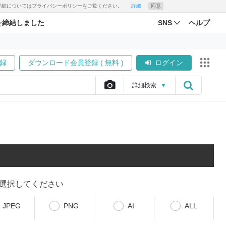
す。詳細についてはプライバシーポリシーをご覧ください。
詳細
同意
を締結しました
SNS
ヘルプ
録
ダウンロード会員登録 ( 無料 )
ログイン
詳細
検索
▼
選択してください
JPEG
PNG
AI
ALL