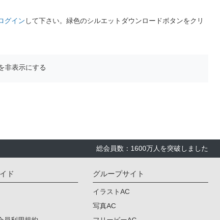
ログイン
して下さい。緑色のシルエットダウンロードボタンをクリ
を非表示にする
総会員数：1600万人を突破しました
イド
グループサイト
イラストAC
写真AC
会員利用規約
フリービーAC