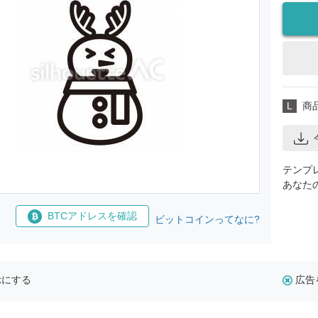
L
商
テンプ
あなた
BTCアドレスを確認
ビットコインってなに?
示にする
広告