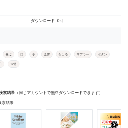
ダウンロード: 0回
喜ぶ
口
冬
全体
付ける
マフラー
ボタン
日
12月
検索結果
（同じアカウントで無料ダウンロードできます）
検索結果