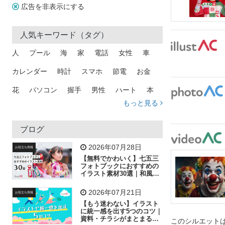
広告を非表示にする
人気キーワード（タグ）
人
プール
海
家
電話
女性
車
カレンダー
時計
スマホ
節電
お金
花
パソコン
握手
男性
ハート
本
もっと見る
矢印
猫
手
メール
トラック
木
犬
吹き出し
カメラ
星
プレゼント
ブログ
飛行機
グラフ
ビル
魚
家族
書類
2026年07月28日
お役立ち情報
【無料でかわいく】七五三
歩く
工場
会社
太陽
キラキラ
フォトブックにおすすめの
イラスト素材30選｜和風の
飾り付け素材が揃う
人物
虫眼鏡
花火
電車
ビジネス
2026年07月21日
お役立ち情報
子供
作業員
葉
相談
ピクトグラム
【もう迷わない】イラスト
に統一感を出す5つのコツ｜
資料・チラシがまとまるフ
このシルエット