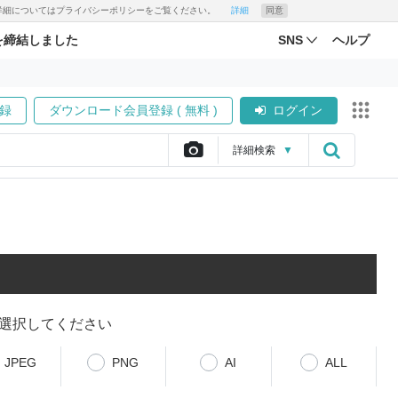
す。詳細についてはプライバシーポリシーをご覧ください。
詳細
同意
を締結しました
SNS
ヘルプ
録
ダウンロード会員登録 ( 無料 )
ログイン
詳細
検索
▼
選択してください
JPEG
PNG
AI
ALL