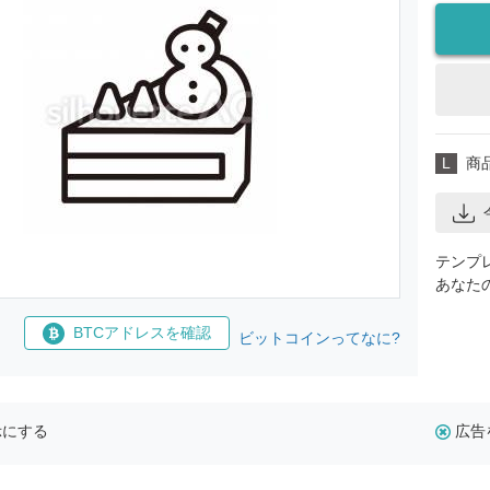
L
商
テンプ
あなた
BTCアドレスを確認
ビットコインってなに?
示にする
広告