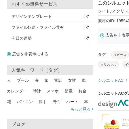
このシルエッ
おすすめ無料サービス
タイトル: クリ
デザインテンプレート
素材のID: 19594
ファイル転送・ファイル共有
広告を非表
今日の運勢
広告を非表示にする
タグ：
１ピース
クリスマス
イ
人気キーワード（タグ）
人
プール
海
家
電話
女性
車
シルエットAC
カレンダー
時計
スマホ
節電
お金
シルエットAC
花
パソコン
握手
男性
ハート
本
もっと見る
矢印
猫
手
メール
トラック
木
犬
吹き出し
カメラ
星
プレゼント
ブログ