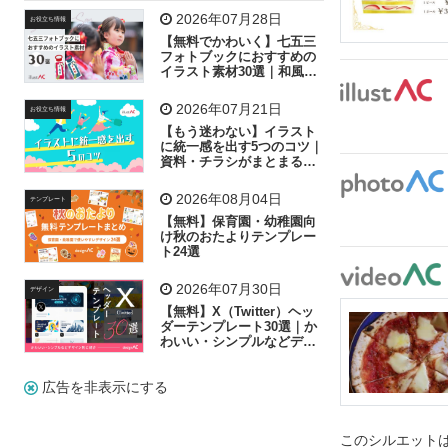
飛行機
グラフ
ビル
魚
家族
書類
2026年07月28日
お役立ち情報
【無料でかわいく】七五三
歩く
工場
会社
太陽
キラキラ
フォトブックにおすすめの
イラスト素材30選｜和風の
飾り付け素材が揃う
人物
虫眼鏡
花火
電車
ビジネス
2026年07月21日
お役立ち情報
子供
作業員
葉
相談
ピクトグラム
【もう迷わない】イラスト
に統一感を出す5つのコツ｜
資料・チラシがまとまるフ
リー素材の選び方
2026年08月04日
テンプレート
【無料】保育園・幼稚園向
け秋のおたよりテンプレー
ト24選
2026年07月30日
デザイン
【無料】X（Twitter）ヘッ
ダーテンプレート30選｜か
わいい・シンプルなどデザ
イン別に紹介
広告を非表示にする
このシルエット