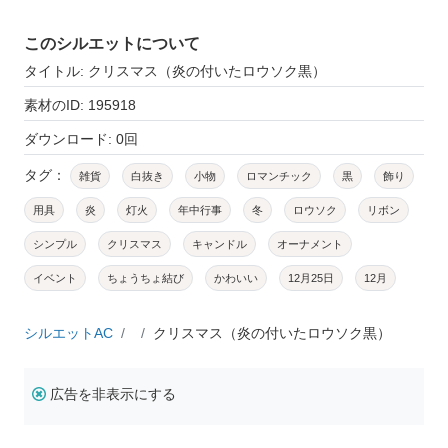
このシルエットについて
タイトル: クリスマス（炎の付いたロウソク黒）
素材のID: 195918
ダウンロード: 0回
タグ：
雑貨
白抜き
小物
ロマンチック
黒
飾り
用具
炎
灯火
年中行事
冬
ロウソク
リボン
シンプル
クリスマス
キャンドル
オーナメント
イベント
ちょうちょ結び
かわいい
12月25日
12月
シルエットAC
クリスマス（炎の付いたロウソク黒）
広告を非表示にする