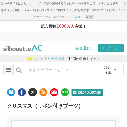
当Webサイトはよりよいユーザー体験を実現するためにCookieを使用しています。これ以降ページ
を遷移した場合、Cookieの設定および使用に同意したことになります。詳細についてはプライバシ
ーポリシーをご覧ください。
詳細
同意
1600
総会員数
万人
突破！
会員登録
ログイン
プレミアム会員登録
で14個の特典をゲット
詳細
▼
検索
クリスマス（リボン付きブーツ）