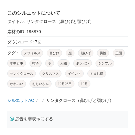
このシルエットについて
タイトル: サンタクロース（鼻ひげと顎ひげ）
素材のID: 195870
ダウンロード: 7回
タグ：
デフォルメ
鼻ひげ
顔
顎ひげ
男性
正面
年中行事
帽子
冬
人物
ポンポン
シンプル
サンタクロース
クリスマス
イベント
すまし顔
かわいい
おじいさん
12月25日
12月
シルエットAC
サンタクロース（鼻ひげと顎ひげ）
広告を非表示にする