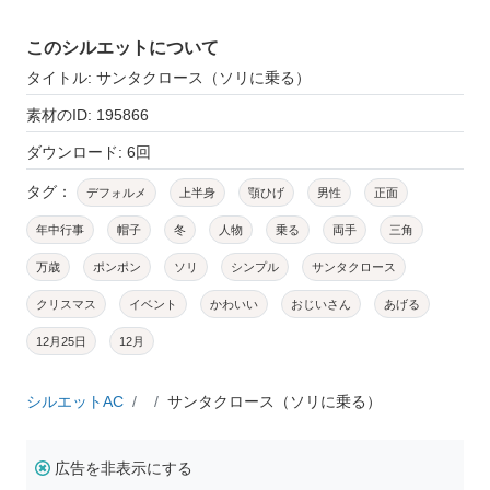
このシルエットについて
タイトル: サンタクロース（ソリに乗る）
素材のID: 195866
ダウンロード: 6回
タグ：
デフォルメ
上半身
顎ひげ
男性
正面
年中行事
帽子
冬
人物
乗る
両手
三角
万歳
ポンポン
ソリ
シンプル
サンタクロース
クリスマス
イベント
かわいい
おじいさん
あげる
12月25日
12月
シルエットAC
サンタクロース（ソリに乗る）
広告を非表示にする