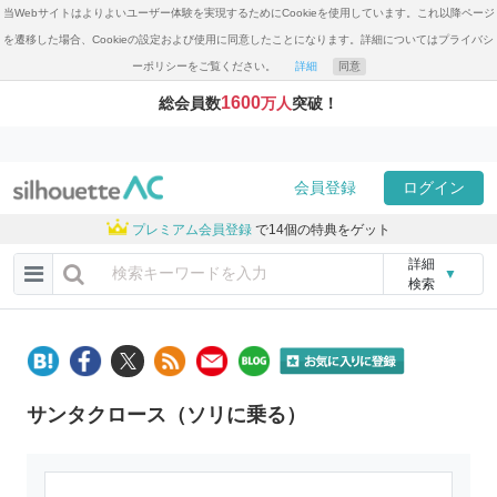
当Webサイトはよりよいユーザー体験を実現するためにCookieを使用しています。これ以降ページ
を遷移した場合、Cookieの設定および使用に同意したことになります。詳細についてはプライバシ
ーポリシーをご覧ください。
詳細
同意
1600
総会員数
万人
突破！
会員登録
ログイン
プレミアム会員登録
で14個の特典をゲット
詳細
▼
検索
サンタクロース（ソリに乗る）